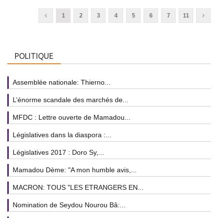
1
2
3
4
5
6
7
11
POLITIQUE
Assemblée nationale: Thierno...
L’énorme scandale des marchés de...
MFDC : Lettre ouverte de Mamadou...
Législatives dans la diaspora :...
Législatives 2017 : Doro Sy,...
Mamadou Dème: "A mon humble avis,...
MACRON: TOUS "LES ETRANGERS EN...
Nomination de Seydou Nourou Bâ:...