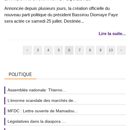
Annoncée depuis plusieurs jours, la création officielle du
nouveau parti politique du président Bassirou Diomaye Faye
sera actée ce samedi 25 juillet. Destinée...
Lire la suite...
3
4
5
6
7
8
9
13
POLITIQUE
Assemblée nationale: Thierno...
L’énorme scandale des marchés de...
MFDC : Lettre ouverte de Mamadou...
Législatives dans la diaspora :...