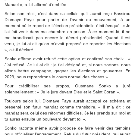
Manuel », a-t-il affirmé d’emblée.
Selon son récit, c’est dans sa cellule qu’il aurait reçu Bassirou
Diomaye Faye pour parler de l’avenir du mouvement, à un
moment où le report de l’élection présidentielle était évoqué. « Je
l’ai fait venir dans ma chambre en prison. À ce moment-là, il ne
me brandissait pas encore le décret présidentiel. Quand il est
venu, je lui ai dit qu’on m’avait proposé de reporter les élections
», a-t-il déclaré.
Sonko affirme avoir refusé cette option et confirmé son choix : «
J’ai refusé. Je lui ai dit : je t’ai désigné et, si nous sortons, nous
allons battre campagne, gagner les élections et gouverner. En
2029, nous reprendrons le cours normal des choses ».
Pour crédibiliser ses propos, Ousmane Sonko a juré
solennellement : « Je le jure devant Dieu et le Saint Coran ».
Toujours selon lui, Diomaye Faye aurait accepté ce schéma et
présenté son futur mandat comme transitoire. « Il m’a dit : ce
mandat sera celui des réformes difficiles. Je les prends sur moi et
tu auras ensuite un boulevard devant toi ».
Sonko raconte même avoir proposé de faire venir des témoins
pour officialiser l’engagement. Refus du futur président, qui aurait