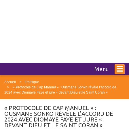
Menu
Accueil
Politique
« Protocole de Cap Manuel » : Ousmane Sonko révèle l’accord de
2024 avec Diomaye Faye et jure « devant Dieu et le Saint Coran »
« PROTOCOLE DE CAP MANUEL » :
OUSMANE SONKO RÉVÈLE L’ACCORD DE
2024 AVEC DIOMAYE FAYE ET JURE «
DEVANT DIEU ET LE SAINT CORAN »