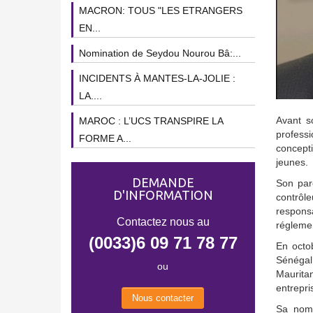
MACRON: TOUS "LES ETRANGERS
EN...
Nomination de Seydou Nourou Bâ:...
INCIDENTS À MANTES-LA-JOLIE :
LA....
Avant s
MAROC : L’UCS TRANSPIRE LA
profess
FORME A...
concepti
jeunes.
DEMANDE
Son parc
D'INFORMATION
contrôl
respons
Contactez nous au
réglemen
(0033)6 09 71 78 77
En octo
Sénégal
ou
Mauritan
entrepri
Nous contacter
Sa nomi