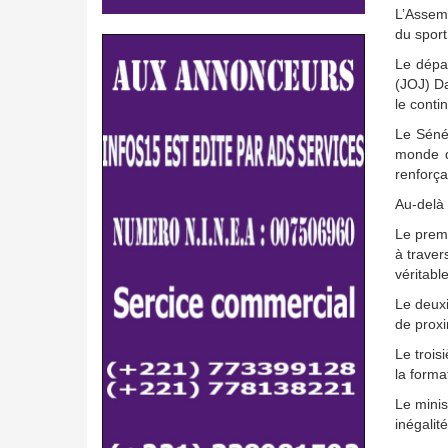
L’Assemb
du sport
Le dépa
(JOJ) Da
le contin
Le Séné
monde de
renforça
Au-delà 
Le premi
à traver
véritabl
Le deuxi
de proxi
Le trois
la forma
Le minis
inégalit