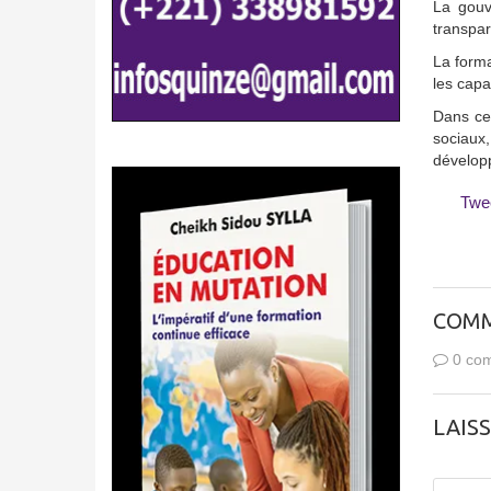
La gouv
transpar
La forma
les capa
Dans ce 
sociaux
dévelop
Twe
COMM
0 com
LAIS