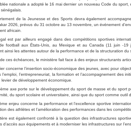
lée nationale a adopté le 16 mai dernier un nouveau Code du sport, des
 sénégalais.
rtement de la Jeunesse et des Sports devra également accompagner
kar 2026, prévus du 31 octobre au 13 novembre, un événement d’enver
ent africain.
gal est par ailleurs engagé dans des compétitions sportives intern
 football aux États-Unis, au Mexique et au Canada (11 juin -19 juill
nt ainsi les attentes autour de la performance et de la structuration du
de ces échéances, le ministère fait face à des enjeux structurants arti
er concerne l’insertion socio-économique des jeunes, avec pour object
s l’emploi, l’entrepreneuriat, la formation et l’accompagnement des initi
e levier de développement économique.
ème axe porte sur le développement du sport de masse et du sport pou
mité, du sport scolaire et universitaire, ainsi que du sport comme outil
ième enjeu concerne la performance et l’excellence sportive internatio
tion des athlètes et l’amélioration des performances dans les compétiti
tère est également confronté à la question des infrastructures sportive
és d’accès aux équipements et à moderniser les infrastructures sur l’ens