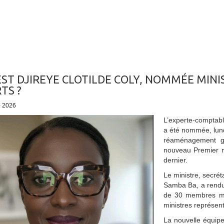
EST DJIREYE CLOTILDE COLY, NOMMÉE MINI
TS ?
- 2026
L’experte-comptable
a été nommée, lund
réaménagement go
nouveau Premier 
dernier.
Le ministre, secré
Samba Ba, a rendu 
de 30 membres mar
ministres représenta
La nouvelle équipe