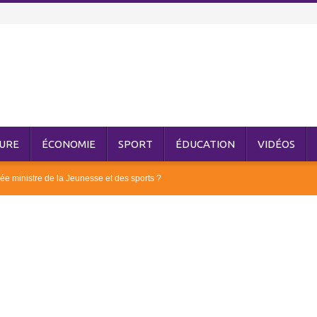
URE
ÉCONOMIE
SPORT
ÉDUCATION
VIDÉOS
ée ministre de la Jeunesse et des sports ?