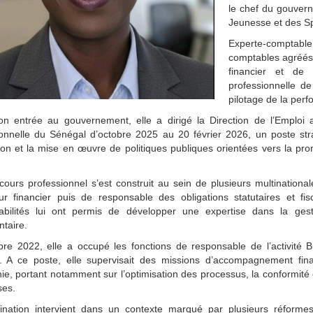
le chef du gouver
Jeunesse et des Sp
Experte-comptable 
comptables agréés
financier et de 
professionnelle de
pilotage de la per
on entrée au gouvernement, elle a dirigé la Direction de l’Emploi 
ionnelle du Sénégal d’octobre 2025 au 20 février 2026, un poste str
on et la mise en œuvre de politiques publiques orientées vers la pro
ours professionnel s’est construit au sein de plusieurs multinationa
eur financier puis de responsable des obligations statutaires et f
abilités lui ont permis de développer une expertise dans la gesti
taire.
bre 2022, elle a occupé les fonctions de responsable de l’activité 
. A ce poste, elle supervisait des missions d’accompagnement fina
ie, portant notamment sur l’optimisation des processus, la conformité
ses.
nation intervient dans un contexte marqué par plusieurs réforme