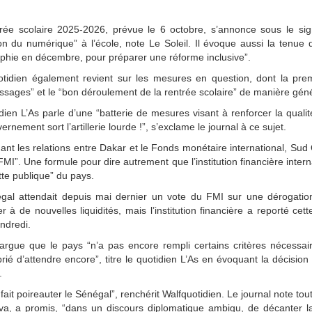
trée scolaire 2025-2026, prévue le 6 octobre, s’annonce sous le sig
n du numérique” à l’école, note Le Soleil. Il évoque aussi la tenue
phie en décembre, pour préparer une réforme inclusive”.
tidien également revient sur les mesures en question, dont la prem
ssages” et le “bon déroulement de la rentrée scolaire” de manière géné
dien L’As parle d’une “batterie de mesures visant à renforcer la qualit
ernement sort l’artillerie lourde !”, s’exclame le journal à ce sujet.
nt les relations entre Dakar et le Fonds monétaire international, Sud Q
FMI”. Une formule pour dire autrement que l’institution financière inte
tte publique” du pays.
gal attendait depuis mai dernier un vote du FMI sur une dérogation 
r à de nouvelles liquidités, mais l’institution financière a reporté cet
endredi.
rgue que le pays “n’a pas encore rempli certains critères nécessair
rié d’attendre encore”, titre le quotidien L’As en évoquant la décision
.
fait poireauter le Sénégal”, renchérit Walfquotidien. Le journal note to
a, a promis, “dans un discours diplomatique ambigu, de décanter la s