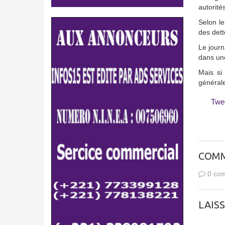
autorité
Selon le
des dett
Le journ
dans un
Mais si
générale
Twe
COMM
0 com
LAIS