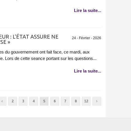
Lire la suite...
UR : L’ÉTAT ASSURE NE
24 - Février - 2026
SE »
du gouvernement ont fait face, ce mardi, aux
. Lors de cette seance portant sur les questions...
Lire la suite...
2
3
4
5
6
7
8
12