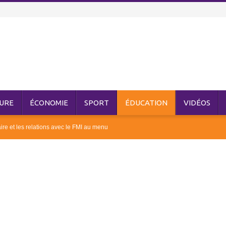
URE
ÉCONOMIE
SPORT
ÉDUCATION
VIDÉOS
ire et les relations avec le FMI au menu