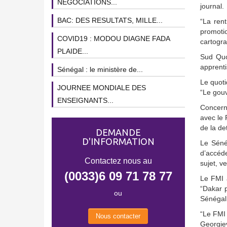
NEGOCIATIONS...
journal.
BAC: DES RESULTATS, MILLE...
“La ren
promotio
COVID19 : MODOU DIAGNE FADA
cartogra
PLAIDE...
Sud Quo
apprenti
Sénégal : le ministère de...
Le quoti
JOURNEE MONDIALE DES
“Le gouv
ENSEIGNANTS...
Concerna
avec le 
de la de
DEMANDE
D'INFORMATION
Le Séné
d’accéde
Contactez nous au
sujet, v
(0033)6 09 71 78 77
Le FMI a
“Dakar p
ou
Sénégal
“Le FMI 
Nous contacter
Georgiev