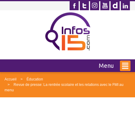
Menu
Accueil
Éducation
Revue de presse: La rentrée scolaire et les relations avec le FMI au
menu