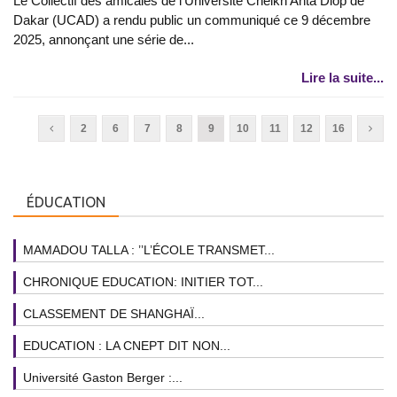
Le Collectif des amicales de l’Université Cheikh Anta Diop de
Dakar (UCAD) a rendu public un communiqué ce 9 décembre
2025, annonçant une série de...
Lire la suite...
2
6
7
8
9
10
11
12
16
ÉDUCATION
MAMADOU TALLA : ’’L’ÉCOLE TRANSMET...
CHRONIQUE EDUCATION: INITIER TOT...
CLASSEMENT DE SHANGHAÏ...
EDUCATION : LA CNEPT DIT NON...
Université Gaston Berger :...