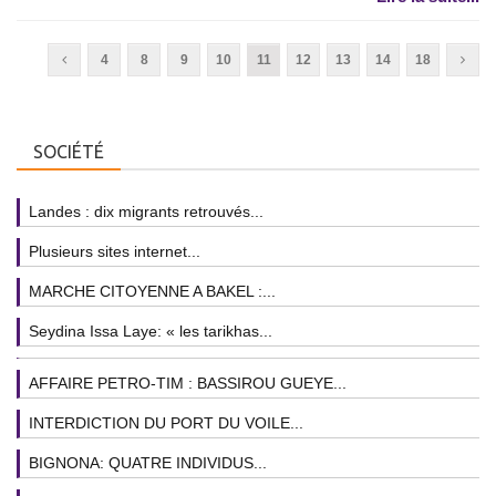
4
8
9
10
11
12
13
14
18
SOCIÉTÉ
Landes : dix migrants retrouvés...
Plusieurs sites internet...
MARCHE CITOYENNE A BAKEL :...
Seydina Issa Laye: « les tarikhas...
AFFAIRE PETRO-TIM : BASSIROU GUEYE...
INTERDICTION DU PORT DU VOILE...
BIGNONA: QUATRE INDIVIDUS...