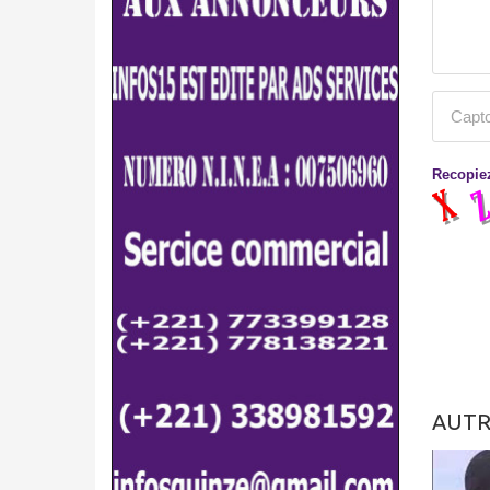
Recopiez
AUTR