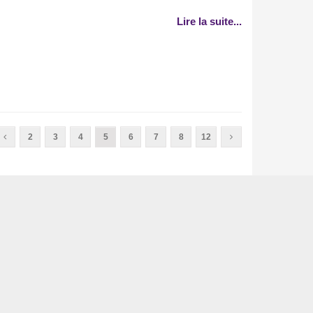
Lire la suite...
2
3
4
5
6
7
8
12