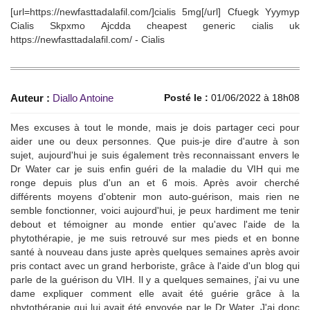
[url=https://newfasttadalafil.com/]cialis 5mg[/url] Cfuegk Yyymyp
Cialis Skpxmo Ajcdda cheapest generic cialis uk
https://newfasttadalafil.com/ - Cialis
Auteur :
Diallo Antoine
Posté le :
01/06/2022 à 18h08
Mes excuses à tout le monde, mais je dois partager ceci pour
aider une ou deux personnes. Que puis-je dire d'autre à son
sujet, aujourd'hui je suis également très reconnaissant envers le
Dr Water car je suis enfin guéri de la maladie du VIH qui me
ronge depuis plus d'un an et 6 mois. Après avoir cherché
différents moyens d'obtenir mon auto-guérison, mais rien ne
semble fonctionner, voici aujourd'hui, je peux hardiment me tenir
debout et témoigner au monde entier qu'avec l'aide de la
phytothérapie, je me suis retrouvé sur mes pieds et en bonne
santé à nouveau dans juste après quelques semaines après avoir
pris contact avec un grand herboriste, grâce à l'aide d'un blog qui
parle de la guérison du VIH. Il y a quelques semaines, j'ai vu une
dame expliquer comment elle avait été guérie grâce à la
phytothérapie qui lui avait été envoyée par le Dr Water. J'ai donc