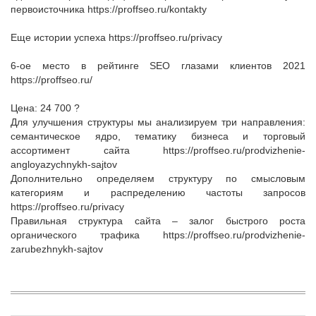
первоисточника https://proffseo.ru/kontakty
Еще истории успеха https://proffseo.ru/privacy
6-ое место в рейтинге SEO глазами клиентов 2021
https://proffseo.ru/
Цена: 24 700 ?
Для улучшения структуры мы анализируем три направления:
семантическое ядро, тематику бизнеса и торговый
ассортимент сайта https://proffseo.ru/prodvizhenie-
angloyazychnykh-sajtov
Дополнительно определяем структуру по смысловым
категориям и распределению частоты запросов
https://proffseo.ru/privacy
Правильная структура сайта – залог быстрого роста
органического трафика https://proffseo.ru/prodvizhenie-
zarubezhnykh-sajtov