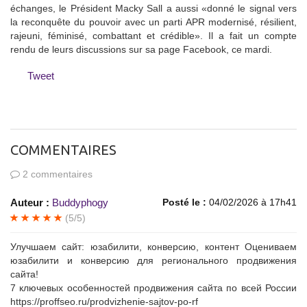
échanges, le Président Macky Sall a aussi «donné le signal vers
la reconquête du pouvoir avec un parti APR modernisé, résilient,
rajeuni, féminisé, combattant et crédible». Il a fait un compte
rendu de leurs discussions sur sa page Facebook, ce mardi.
Tweet
COMMENTAIRES
2 commentaires
Auteur :
Buddyphogy
Posté le :
04/02/2026 à 17h41
(5/5)
Улучшаем сайт: юзабилити, конверсию, контент Оцениваем
юзабилити и конверсию для регионального продвижения
сайта!
7 ключевых особенностей продвижения сайта по всей России
https://proffseo.ru/prodvizhenie-sajtov-po-rf