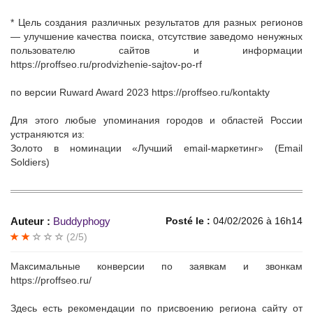
* Цель создания различных результатов для разных регионов
— улучшение качества поиска, отсутствие заведомо ненужных
пользователю сайтов и информации
https://proffseo.ru/prodvizhenie-sajtov-po-rf
по версии Ruward Award 2023 https://proffseo.ru/kontakty
Для этого любые упоминания городов и областей России
устраняются из:
Золото в номинации «Лучший email-маркетинг» (Email
Soldiers)
Auteur :
Buddyphogy
Posté le :
04/02/2026 à 16h14
(2/5)
Максимальные конверсии по заявкам и звонкам
https://proffseo.ru/
Здесь есть рекомендации по присвоению региона сайту от