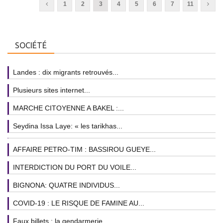
1
2
3
4
5
6
7
11
SOCIÉTÉ
Landes : dix migrants retrouvés...
Plusieurs sites internet...
MARCHE CITOYENNE A BAKEL :...
Seydina Issa Laye: « les tarikhas...
AFFAIRE PETRO-TIM : BASSIROU GUEYE...
INTERDICTION DU PORT DU VOILE...
BIGNONA: QUATRE INDIVIDUS...
COVID-19 : LE RISQUE DE FAMINE AU...
Faux billets : la gendarmerie...