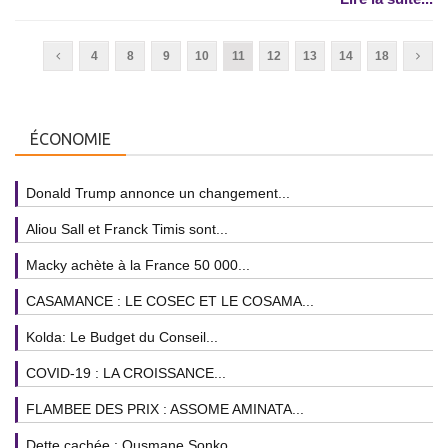
4
8
9
10
11
12
13
14
18
ÉCONOMIE
Donald Trump annonce un changement...
Aliou Sall et Franck Timis sont...
Macky achète à la France 50 000...
CASAMANCE : LE COSEC ET LE COSAMA...
Kolda: Le Budget du Conseil...
COVID-19 : LA CROISSANCE...
FLAMBEE DES PRIX : ASSOME AMINATA...
Dette cachée : Ousmane Sonko...