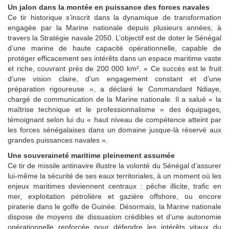
Un jalon dans la montée en puissance des forces navales
Ce tir historique s’inscrit dans la dynamique de transformation
engagée par la Marine nationale depuis plusieurs années, à
travers la Stratégie navale 2050. L’objectif est de doter le Sénégal
d’une marine de haute capacité opérationnelle, capable de
protéger efficacement ses intérêts dans un espace maritime vaste
et riche, couvrant près de 200 000 km². « Ce succès est le fruit
d’une vision claire, d’un engagement constant et d’une
préparation rigoureuse », a déclaré le Commandant Ndiaye,
chargé de communication de la Marine nationale. Il a salué « la
maîtrise technique et le professionnalisme » des équipages,
témoignant selon lui du « haut niveau de compétence atteint par
les forces sénégalaises dans un domaine jusque-là réservé aux
grandes puissances navales ».
Une souveraineté maritime pleinement assumée
Ce tir de missile antinavire illustre la volonté du Sénégal d’assurer
lui-même la sécurité de ses eaux territoriales, à un moment où les
enjeux maritimes deviennent centraux : pêche illicite, trafic en
mer, exploitation pétrolière et gazière offshore, ou encore
piraterie dans le golfe de Guinée. Désormais, la Marine nationale
dispose de moyens de dissuasion crédibles et d’une autonomie
opérationnelle renforcée pour défendre les intérêts vitaux du