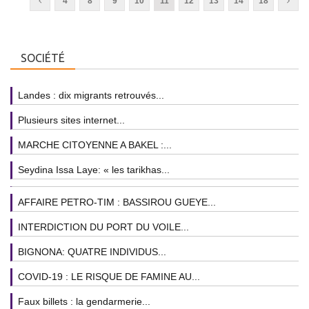
4
8
9
10
11
12
13
14
18
SOCIÉTÉ
Landes : dix migrants retrouvés...
Plusieurs sites internet...
MARCHE CITOYENNE A BAKEL :...
Seydina Issa Laye: « les tarikhas...
AFFAIRE PETRO-TIM : BASSIROU GUEYE...
INTERDICTION DU PORT DU VOILE...
BIGNONA: QUATRE INDIVIDUS...
COVID-19 : LE RISQUE DE FAMINE AU...
Faux billets : la gendarmerie...