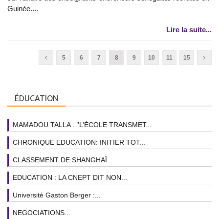
Guinée....
Lire la suite...
5
6
7
8
9
10
11
15
ÉDUCATION
MAMADOU TALLA : ’’L’ÉCOLE TRANSMET...
CHRONIQUE EDUCATION: INITIER TOT...
CLASSEMENT DE SHANGHAÏ...
EDUCATION : LA CNEPT DIT NON...
Université Gaston Berger :...
NEGOCIATIONS...