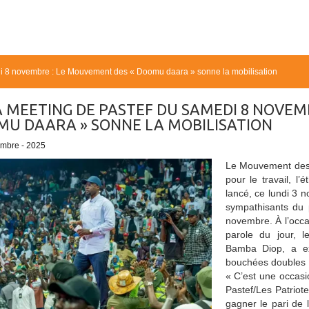
 8 novembre : Le Mouvement des « Doomu daara » sonne la mobilisation
 MEETING DE PASTEF DU SAMEDI 8 NOVEM
U DAARA » SONNE LA MOBILISATION
embre - 2025
Le Mouvement des 
pour le travail, l’
lancé, ce lundi 3 n
sympathisants du 
novembre. À l’occa
parole du jour, 
Bamba Diop, a ex
bouchées doubles 
« C’est une occasi
Pastef/Les Patriot
gagner le pari de la