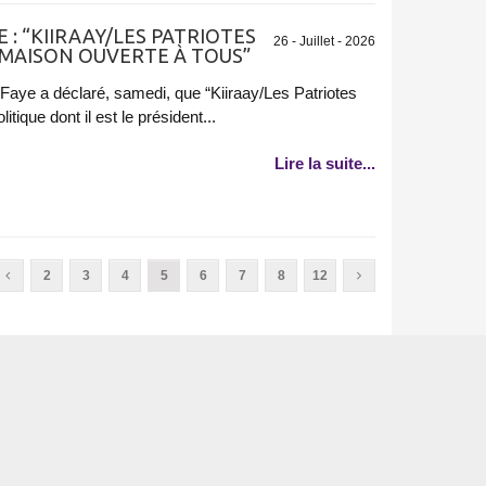
 : “KIIRAAY/LES PATRIOTES
26 - Juillet - 2026
 MAISON OUVERTE À TOUS”
aye a déclaré, samedi, que “Kiiraay/Les Patriotes
itique dont il est le président...
Lire la suite...
2
3
4
5
6
7
8
12