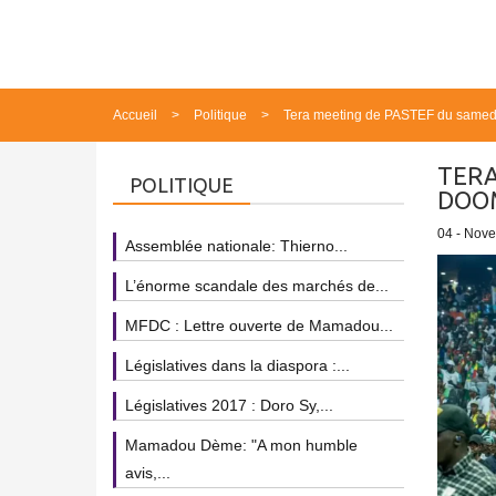
Accueil
Politique
Tera meeting de PASTEF du samedi
TERA
POLITIQUE
DOOM
04 - Nov
Assemblée nationale: Thierno...
L’énorme scandale des marchés de...
MFDC : Lettre ouverte de Mamadou...
Législatives dans la diaspora :...
Législatives 2017 : Doro Sy,...
Mamadou Dème: "A mon humble
avis,...