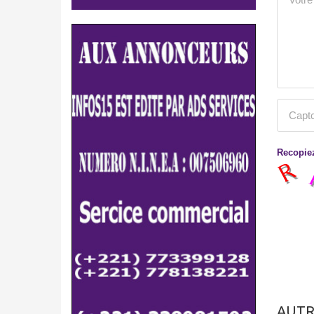
Recopiez
AUTR