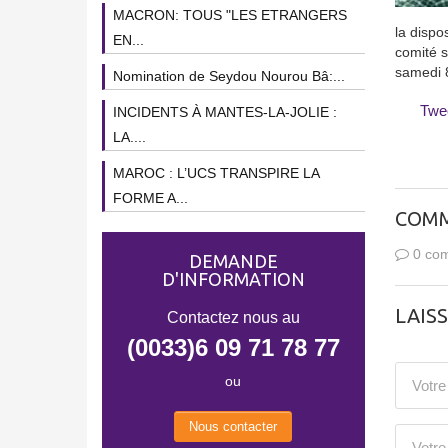
MACRON: TOUS "LES ETRANGERS
la dispo
EN...
comité s
samedi 
Nomination de Seydou Nourou Bâ:...
Twe
INCIDENTS À MANTES-LA-JOLIE :
LA....
MAROC : L’UCS TRANSPIRE LA
FORME A...
COMM
0 com
DEMANDE
D'INFORMATION
LAIS
Contactez nous au
(0033)6 09 71 78 77
ou
Nous contacter