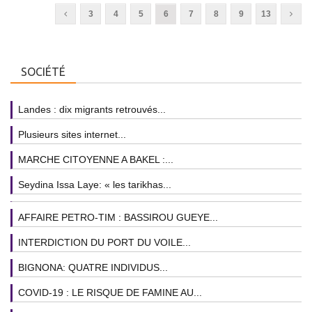
3
4
5
6
7
8
9
13
SOCIÉTÉ
Landes : dix migrants retrouvés...
Plusieurs sites internet...
MARCHE CITOYENNE A BAKEL :...
Seydina Issa Laye: « les tarikhas...
AFFAIRE PETRO-TIM : BASSIROU GUEYE...
INTERDICTION DU PORT DU VOILE...
BIGNONA: QUATRE INDIVIDUS...
COVID-19 : LE RISQUE DE FAMINE AU...