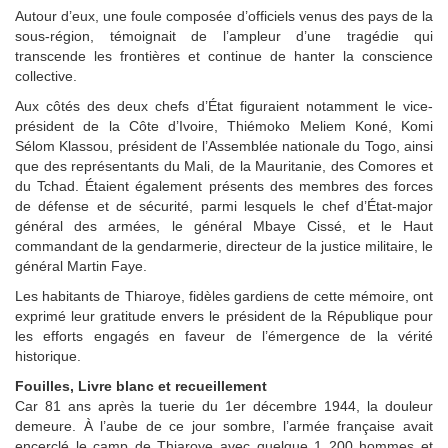
Autour d’eux, une foule composée d’officiels venus des pays de la
sous-région, témoignait de l’ampleur d’une tragédie qui
transcende les frontières et continue de hanter la conscience
collective.
Aux côtés des deux chefs d’État figuraient notamment le vice-
président de la Côte d’Ivoire, Thiémoko Meliem Koné, Komi
Sélom Klassou, président de l’Assemblée nationale du Togo, ainsi
que des représentants du Mali, de la Mauritanie, des Comores et
du Tchad. Étaient également présents des membres des forces
de défense et de sécurité, parmi lesquels le chef d’État-major
général des armées, le général Mbaye Cissé, et le Haut
commandant de la gendarmerie, directeur de la justice militaire, le
général Martin Faye.
Les habitants de Thiaroye, fidèles gardiens de cette mémoire, ont
exprimé leur gratitude envers le président de la République pour
les efforts engagés en faveur de l’émergence de la vérité
historique.
Fouilles, Livre blanc et recueillement
Car 81 ans après la tuerie du 1er décembre 1944, la douleur
demeure. À l’aube de ce jour sombre, l’armée française avait
encerclé le camp de Thiaroye avec quelque 1 200 hommes et