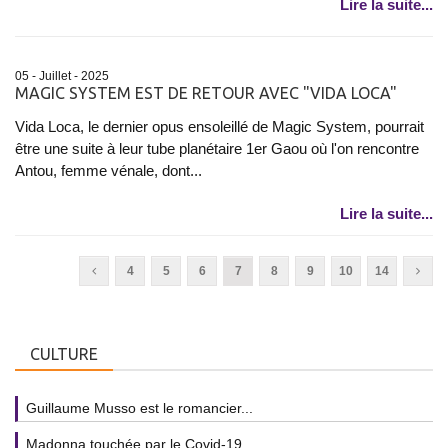
Lire la suite...
05 - Juillet - 2025
MAGIC SYSTEM EST DE RETOUR AVEC "VIDA LOCA"
Vida Loca, le dernier opus ensoleillé de Magic System, pourrait
être une suite à leur tube planétaire 1er Gaou où l'on rencontre
Antou, femme vénale, dont...
Lire la suite...
4
5
6
7
8
9
10
14
CULTURE
Guillaume Musso est le romancier...
Madonna touchée par le Covid-19...