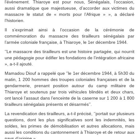
l’évènement. Thiaroye est pour nous, Sénégalais, l’occasion,
aussi dramatique que majestueuse, d’accorder aux victimes du
massacre le statut de « morts pour l’Afrique » », a déclaré
l’historien.
Il s’exprimait ainsi à l’occasion de la cérémonie de
commémoration du massacre des tirailleurs sénégalais par
l’armée coloniale française, à Thiaroye, le 1er décembre 1944.
‘’Le massacre des tirailleurs est une histoire partagée, qui nourrit
une pédagogie pour édifier les fondations de l’intégration africaine
», a-t-il ajouté.
Mamadou Diouf a rappelé que ‘’le 1er décembre 1944, à 5h30 du
matin, 1 200 hommes des troupes coloniales françaises et de la
gendarmerie, prenant position autour du camp militaire de
Thiaroye et soutenus par trois véhicules blindés et deux chars,
ont lancé l’assaut dans l’enceinte de la caserne sur 1 200 à 1 800
tirailleurs sénégalais présents et désarmés’’.
La revendication des tirailleurs, a-t-il précisé, ‘’portait sur plusieurs
questions, dont les plus significatives sont les indemnités, les
soldes, les primes de démobilisation et autres allocations, mais
aussi les conditions du cantonnement à Thiaroye et de retour aux
pays d’origine ».