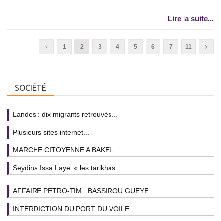
Lire la suite...
1
2
3
4
5
6
7
11
SOCIÉTÉ
Landes : dix migrants retrouvés...
Plusieurs sites internet...
MARCHE CITOYENNE A BAKEL :...
Seydina Issa Laye: « les tarikhas...
AFFAIRE PETRO-TIM : BASSIROU GUEYE...
INTERDICTION DU PORT DU VOILE...