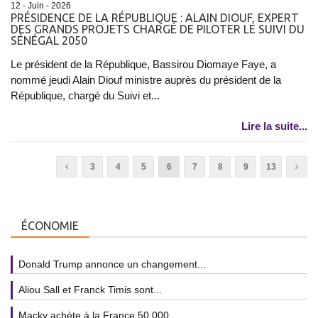
12 - Juin - 2026
PRÉSIDENCE DE LA RÉPUBLIQUE : ALAIN DIOUF, EXPERT
DES GRANDS PROJETS CHARGÉ DE PILOTER LE SUIVI DU
SÉNÉGAL 2050
Le président de la République, Bassirou Diomaye Faye, a
nommé jeudi Alain Diouf ministre auprès du président de la
République, chargé du Suivi et...
Lire la suite...
3
4
5
6
7
8
9
13
ÉCONOMIE
Donald Trump annonce un changement...
Aliou Sall et Franck Timis sont...
Macky achète à la France 50 000...