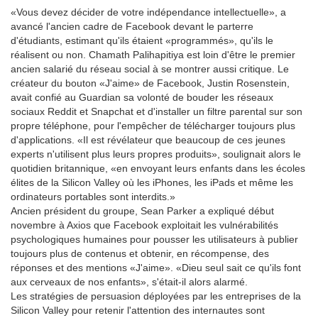
«Vous devez décider de votre indépendance intellectuelle», a
avancé l'ancien cadre de Facebook devant le parterre
d'étudiants, estimant qu'ils étaient «programmés», qu'ils le
réalisent ou non. Chamath Palihapitiya est loin d'être le premier
ancien salarié du réseau social à se montrer aussi critique. Le
créateur du bouton «J'aime» de Facebook, Justin Rosenstein,
avait confié au Guardian sa volonté de bouder les réseaux
sociaux Reddit et Snapchat et d'installer un filtre parental sur son
propre téléphone, pour l'empêcher de télécharger toujours plus
d'applications. «Il est révélateur que beaucoup de ces jeunes
experts n'utilisent plus leurs propres produits», soulignait alors le
quotidien britannique, «en envoyant leurs enfants dans les écoles
élites de la Silicon Valley où les iPhones, les iPads et même les
ordinateurs portables sont interdits.»
Ancien président du groupe, Sean Parker a expliqué début
novembre à Axios que Facebook exploitait les vulnérabilités
psychologiques humaines pour pousser les utilisateurs à publier
toujours plus de contenus et obtenir, en récompense, des
réponses et des mentions «J'aime». «Dieu seul sait ce qu'ils font
aux cerveaux de nos enfants», s'était-il alors alarmé.
Les stratégies de persuasion déployées par les entreprises de la
Silicon Valley pour retenir l'attention des internautes sont