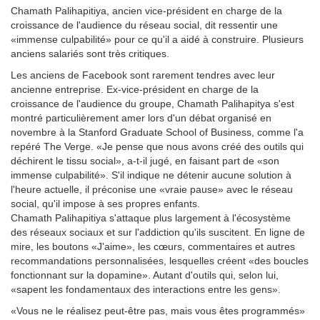
Chamath Palihapitiya, ancien vice-président en charge de la
croissance de l'audience du réseau social, dit ressentir une
«immense culpabilité» pour ce qu'il a aidé à construire. Plusieurs
anciens salariés sont très critiques.
Les anciens de Facebook sont rarement tendres avec leur
ancienne entreprise. Ex-vice-président en charge de la
croissance de l'audience du groupe, Chamath Palihapitya s'est
montré particulièrement amer lors d'un débat organisé en
novembre à la Stanford Graduate School of Business, comme l'a
repéré The Verge. «Je pense que nous avons créé des outils qui
déchirent le tissu social», a-t-il jugé, en faisant part de «son
immense culpabilité». S'il indique ne détenir aucune solution à
l'heure actuelle, il préconise une «vraie pause» avec le réseau
social, qu'il impose à ses propres enfants.
Chamath Palihapitiya s'attaque plus largement à l'écosystème
des réseaux sociaux et sur l'addiction qu'ils suscitent. En ligne de
mire, les boutons «J'aime», les cœurs, commentaires et autres
recommandations personnalisées, lesquelles créent «des boucles
fonctionnant sur la dopamine». Autant d'outils qui, selon lui,
«sapent les fondamentaux des interactions entre les gens».
«Vous ne le réalisez peut-être pas, mais vous êtes programmés»