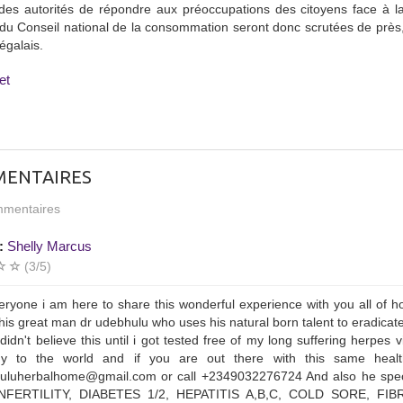
des autorités de répondre aux préoccupations des citoyens face à la
du Conseil national de la consommation seront donc scrutées de près, 
égalais.
et
ENTAIRES
mentaires
:
Shelly Marcus
(3/5)
eryone i am here to share this wonderful experience with you all of 
this great man dr udebhulu who uses his natural born talent to eradicate 
 i didn't believe this until i got tested free of my long suffering herp
ny to the world and if you are out there with this same heal
uluherbalhome@gmail.com or call +2349032276724 And also he sp
INFERTILITY, DIABETES 1/2, HEPATITIS A,B,C, COLD SORE, FI