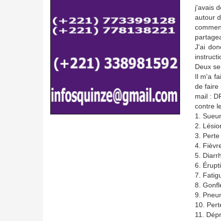
j'avais 
autour d
commencé
partagea
J'ai do
instruct
Deux sem
Il m'a f
de faire
mail : 
contre l
1. Sueu
2. Lésio
3. Perte
4. Fièvr
5. Diarr
6. Érupt
7. Fatig
8. Gonf
9. Pneu
10. Per
11. Dép