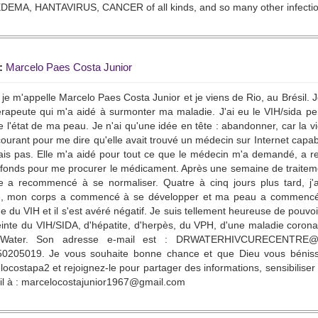
EMA, HANTAVIRUS, CANCER of all kinds, and so many other infectio
:
Marcelo Paes Costa Junior
 je m'appelle Marcelo Paes Costa Junior et je viens de Rio, au Brésil. 
rapeute qui m'a aidé à surmonter ma maladie. J'ai eu le VIH/sida pen
 l'état de ma peau. Je n'ai qu'une idée en tête : abandonner, car la 
courant pour me dire qu'elle avait trouvé un médecin sur Internet capab
ais pas. Elle m'a aidé pour tout ce que le médecin m'a demandé, a re
fonds pour me procurer le médicament. Après une semaine de traitemen
e a recommencé à se normaliser. Quatre à cinq jours plus tard, j'
, mon corps a commencé à se développer et ma peau a commencé à se
e du VIH et il s'est avéré négatif. Je suis tellement heureuse de pouvoi
einte du VIH/SIDA, d'hépatite, d'herpès, du VPH, d'une maladie coronar
Water. Son adresse e-mail est : DRWATERHIVCURECENTRE@
0205019. Je vous souhaite bonne chance et que Dieu vous bénisse 
costapa2 et rejoignez-le pour partager des informations, sensibilise
il à : marcelocostajunior1967@gmail.com