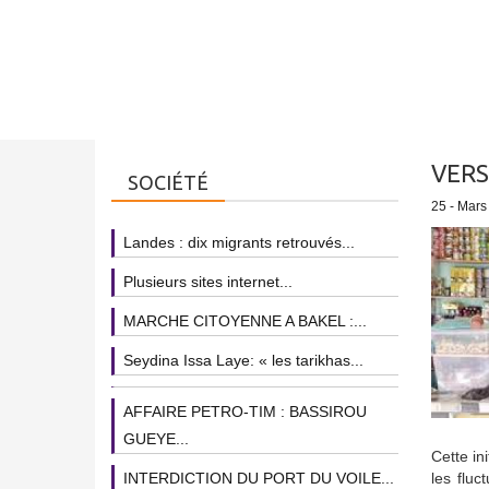
VERS
SOCIÉTÉ
25 - Mars
Landes : dix migrants retrouvés...
Plusieurs sites internet...
MARCHE CITOYENNE A BAKEL :...
Seydina Issa Laye: « les tarikhas...
AFFAIRE PETRO-TIM : BASSIROU
GUEYE...
Cette in
INTERDICTION DU PORT DU VOILE...
les flu