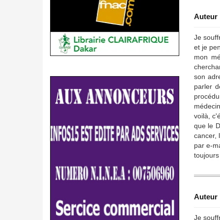
Auteur 
Je souff
et je pe
mon méd
cherchan
son adre
parler d
procédu
médecin 
voilà, c
que le D
cancer, 
par e-ma
toujour
Auteur 
Je souff