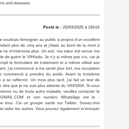
ns and diseases
Posté le :
25/03/2025 à 15h15
Je voudrais témoigner au public à propos d'un excellent
dant plus de cinq ans et j'étais au bord de la mort à
vie ne m'intéresse plus. Un soir, ma sœur est venue me
le de guérir le VIH/sida. Je n'y ai même pas cru, car je
mpli le formulaire de traitement et a même utilisé ses
t, j'ai commencé à me sentir plus fort, ma circulation
ai commencé à prendre du poids. Avant la troisième
 raffermir. Un mois plus tard, j'ai fait un test de
r dire que je ne suis plus atteinte du VIH/SIDA. Si vous
ienne ou de toute autre maladie, veuillez contacter le
GMAIL.COM et son numéro WhatsApp est le :
tous. J'ai un groupe santé sur Twitter. Suivez-moi
r et aider les autres. Vous pouvez également m'envoyer