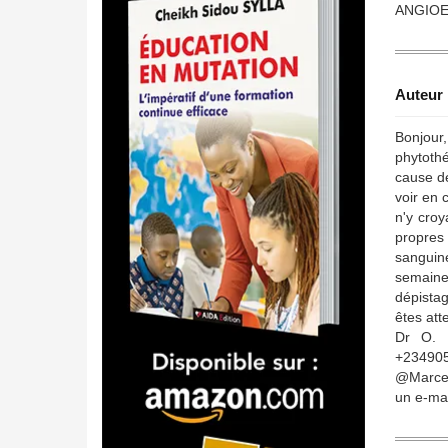
ANGIOED
Auteur 
Bonjour,
phytothé
cause de
voir en 
n'y croy
propres 
sanguin
semaine
dépistag
êtes att
Dr O. 
+234905
@Marcelo
un e-ma