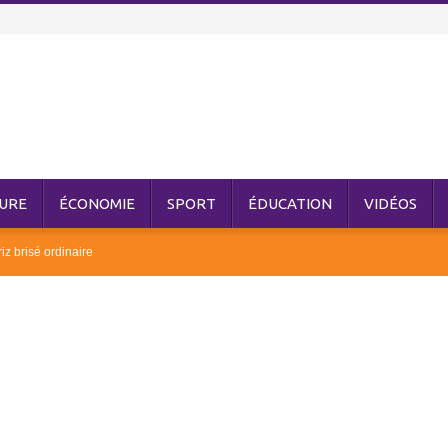
URE
ÉCONOMIE
SPORT
ÉDUCATION
VIDÉOS
iz brisé ordinaire