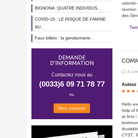
volonté 
BIGNONA: QUATRE INDIVIDUS...
réunion 
des Sén
COVID-19 : LE RISQUE DE FAMINE
AU...
Twe
Faux billets : la gendarmerie...
DEMANDE
COMM
D'INFORMATION
4 com
Contactez nous au
(0033)6 09 71 78 77
Auteur 
ou
Hello ev
Nous contacter
help of 
at first
testimo
drudebh
CYST, 