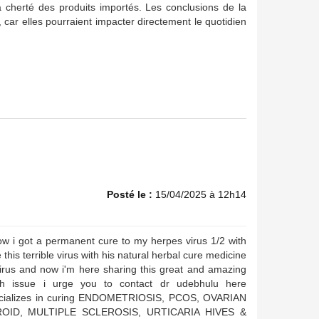
 cherté des produits importés. Les conclusions de la
car elles pourraient impacter directement le quotidien
Posté le :
15/04/2025 à 12h14
how i got a permanent cure to my herpes virus 1/2 with
this terrible virus with his natural herbal cure medicine
es virus and now i'm here sharing this great and amazing
th issue i urge you to contact dr udebhulu here
ecializes in curing ENDOMETRIOSIS, PCOS, OVARIAN
BROID, MULTIPLE SCLEROSIS, URTICARIA HIVES &