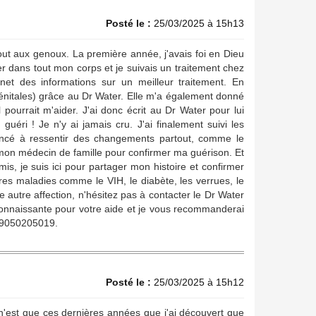
Posté le :
25/03/2025 à 15h13
out aux genoux. La première année, j'avais foi en Dieu
r dans tout mon corps et je suivais un traitement chez
net des informations sur un meilleur traitement. En
énitales) grâce au Dr Water. Elle m'a également donné
 pourrait m'aider. J'ai donc écrit au Dr Water pour lui
uéri ! Je n'y ai jamais cru. J'ai finalement suivi les
mencé à ressentir des changements partout, comme le
r mon médecin de famille pour confirmer ma guérison. Et
amis, je suis ici pour partager mon histoire et confirmer
res maladies comme le VIH, le diabète, les verrues, le
e autre affection, n'hésitez pas à contacter le Dr Water
connaissante pour votre aide et je vous recommanderai
349050205019.
Posté le :
25/03/2025 à 15h12
'est que ces dernières années que j'ai découvert que