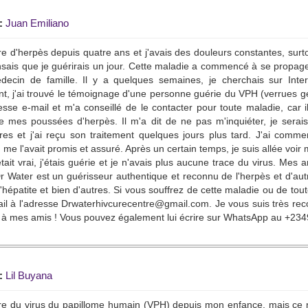
:
Juan Emiliano
re d'herpès depuis quatre ans et j'avais des douleurs constantes, surt
nsais que je guérirais un jour. Cette maladie a commencé à se propage
ecin de famille. Il y a quelques semaines, je cherchais sur Inter
t, j'ai trouvé le témoignage d'une personne guérie du VPH (verrues g
sse e-mail et m'a conseillé de le contacter pour toute maladie, car il
e mes poussées d'herpès. Il m'a dit de ne pas m'inquiéter, je serais g
res et j'ai reçu son traitement quelques jours plus tard. J'ai com
me l'avait promis et assuré. Après un certain temps, je suis allée voi
'était vrai, j'étais guérie et je n'avais plus aucune trace du virus. Mes 
r Water est un guérisseur authentique et reconnu de l'herpès et d'aut
l'hépatite et bien d'autres. Si vous souffrez de cette maladie ou de tout
il à l'adresse Drwaterhivcurecentre@gmail.com. Je vous suis très re
s à mes amis ! Vous pouvez également lui écrire sur WhatsApp au +2
:
Lil Buyana
re du virus du papillome humain (VPH) depuis mon enfance, mais ce n