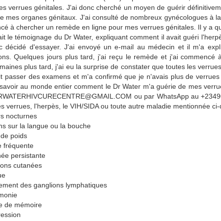
des verrues génitales. J'ai donc cherché un moyen de guérir définitivemen
e mes organes génitaux. J'ai consulté de nombreux gynécologues à la 
 à chercher un remède en ligne pour mes verrues génitales. Il y a q
it le témoignage du Dr Water, expliquant comment il avait guéri l'herp
nc décidé d'essayer. J'ai envoyé un e-mail au médecin et il m'a exp
ions. Quelques jours plus tard, j'ai reçu le remède et j'ai commencé
aines plus tard, j'ai eu la surprise de constater que toutes les verrue
ait passer des examens et m'a confirmé que je n'avais plus de verrue
 savoir au monde entier comment le Dr Water m'a guérie de mes verrue
DRWATERHIVCURECENTRE@GMAIL.COM ou par WhatsApp au +23490502
es verrues, l'herpès, le VIH/SIDA ou toute autre maladie mentionnée ci
rs nocturnes
ns sur la langue ou la bouche
 de poids
e fréquente
hée persistante
ions cutanées
ue
lement des ganglions lymphatiques
monie
te de mémoire
ression