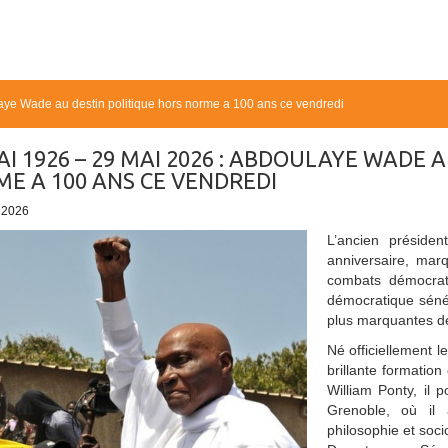
aye Wade au destin politique hors norme a 100 ans ce vendredi
AI 1926 – 29 MAI 2026 : ABDOULAYE WADE 
E A 100 ANS CE VENDREDI
- 2026
L’ancien préside
anniversaire, mar
combats démocrat
démocratique séné
plus marquantes de
Né officiellement 
brillante formation
William Ponty, il 
Grenoble, où il 
philosophie et soci