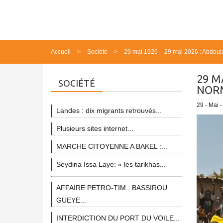
Accueil
Société
29 mai 1926 – 29 mai 2026 : Abdoul
29 M
SOCIÉTÉ
NORM
29 - Mai 
Landes : dix migrants retrouvés...
Plusieurs sites internet...
MARCHE CITOYENNE A BAKEL :...
Seydina Issa Laye: « les tarikhas...
AFFAIRE PETRO-TIM : BASSIROU
GUEYE...
INTERDICTION DU PORT DU VOILE...