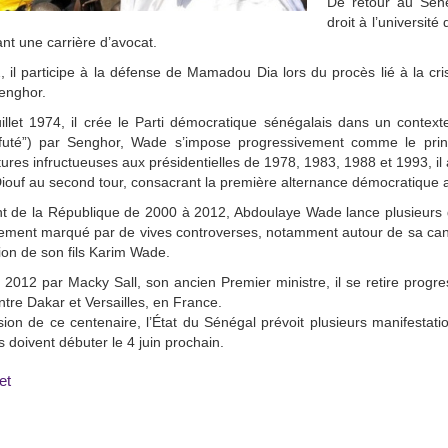
De retour au Séné
droit à l’universit
t une carrière d’avocat.
 il participe à la défense de Mamadou Dia lors du procès lié à la cr
enghor.
illet 1974, il crée le Parti démocratique sénégalais dans un contex
e futé”) par Senghor, Wade s’impose progressivement comme le princ
ures infructueuses aux présidentielles de 1978, 1983, 1988 et 1993, i
ouf au second tour, consacrant la première alternance démocratique 
t de la République de 2000 à 2012, Abdoulaye Wade lance plusieurs g
ement marqué par de vives controverses, notamment autour de sa cand
on de son fils Karim Wade.
 2012 par Macky Sall, son ancien Premier ministre, il se retire progr
tre Dakar et Versailles, en France.
sion de ce centenaire, l’État du Sénégal prévoit plusieurs manifestati
es doivent débuter le 4 juin prochain.
et