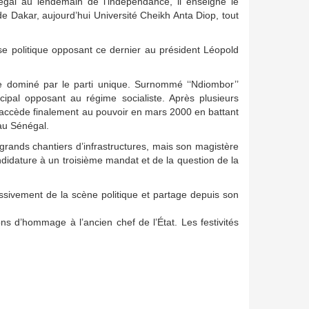
gal au lendemain de l’indépendance, il enseigne le
é de Dakar, aujourd’hui Université Cheikh Anta Diop, tout
ise politique opposant ce dernier au président Léopold
te dominé par le parti unique. Surnommé ‘‘Ndiombor’’
ipal opposant au régime socialiste. Après plusieurs
l accède finalement au pouvoir en mars 2000 en battant
au Sénégal.
rands chantiers d’infrastructures, mais son magistère
idature à un troisième mandat et de la question de la
essivement de la scène politique et partage depuis son
ons d’hommage à l’ancien chef de l’État. Les festivités