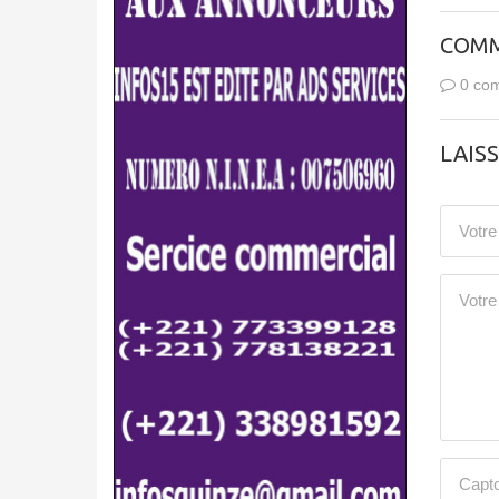
COMM
0 com
LAIS