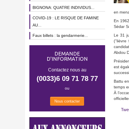
BIGNONA: QUATRE INDIVIDUS...
en menan
COVID-19 : LE RISQUE DE FAMINE
En 1962,
AU...
Sédar S
Le 31 ju
Faux billets : la gendarmerie...
(“lièvr
candidat
Abdou Di
DEMANDE
D'INFORMATION
Présiden
est égal
Contactez nous au
successi
(0033)6 09 71 78 77
Battu en
temps en
ou
À l’occa
officiell
Nous contacter
Twe