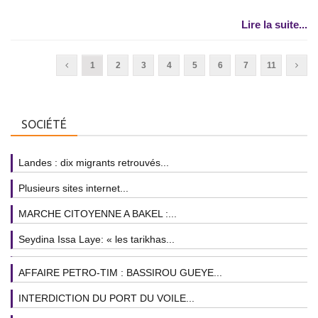
Lire la suite...
1
2
3
4
5
6
7
11
SOCIÉTÉ
Landes : dix migrants retrouvés...
Plusieurs sites internet...
MARCHE CITOYENNE A BAKEL :...
Seydina Issa Laye: « les tarikhas...
AFFAIRE PETRO-TIM : BASSIROU GUEYE...
INTERDICTION DU PORT DU VOILE...