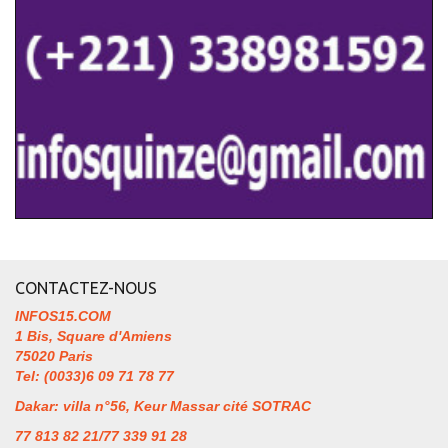
CONTACTEZ-NOUS
INFOS15.COM
1 Bis, Square d'Amiens
75020 Paris
Tel: (0033)6 09 71 78 77
Dakar: villa n°56, Keur Massar cité SOTRAC
77 813 82 21/77 339 91 28