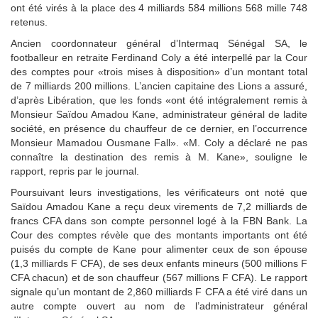
ont été virés à la place des 4 milliards 584 millions 568 mille 748
retenus.
Ancien coordonnateur général d’Intermaq Sénégal SA, le
footballeur en retraite Ferdinand Coly a été interpellé par la Cour
des comptes pour «trois mises à disposition» d’un montant total
de 7 milliards 200 millions. L’ancien capitaine des Lions a assuré,
d’après Libération, que les fonds «ont été intégralement remis à
Monsieur Saïdou Amadou Kane, administrateur général de ladite
société, en présence du chauffeur de ce dernier, en l’occurrence
Monsieur Mamadou Ousmane Fall». «M. Coly a déclaré ne pas
connaître la destination des remis à M. Kane», souligne le
rapport, repris par le journal.
Poursuivant leurs investigations, les vérificateurs ont noté que
Saïdou Amadou Kane a reçu deux virements de 7,2 milliards de
francs CFA dans son compte personnel logé à la FBN Bank. La
Cour des comptes révèle que des montants importants ont été
puisés du compte de Kane pour alimenter ceux de son épouse
(1,3 milliards F CFA), de ses deux enfants mineurs (500 millions F
CFA chacun) et de son chauffeur (567 millions F CFA). Le rapport
signale qu’un montant de 2,860 milliards F CFA a été viré dans un
autre compte ouvert au nom de l’administrateur général