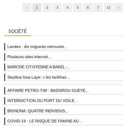
1
2
3
4
5
6
7
11
SOCIÉTÉ
Landes : dix migrants retrouvés...
Plusieurs sites internet...
MARCHE CITOYENNE A BAKEL :...
Seydina Issa Laye: « les tarikhas...
AFFAIRE PETRO-TIM : BASSIROU GUEYE...
INTERDICTION DU PORT DU VOILE...
BIGNONA: QUATRE INDIVIDUS...
COVID-19 : LE RISQUE DE FAMINE AU...