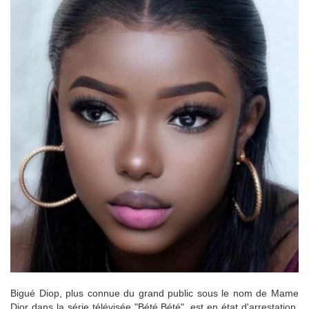
Bigué Diop, plus connue du grand public sous le nom de Mame
Dior dans la série télévisée "Bété Bété", est en état d'arrestation.