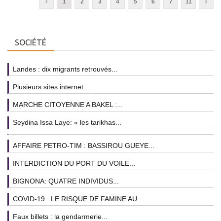
1
2
3
4
5
6
7
11
SOCIÉTÉ
Landes : dix migrants retrouvés...
Plusieurs sites internet...
MARCHE CITOYENNE A BAKEL :...
Seydina Issa Laye: « les tarikhas...
AFFAIRE PETRO-TIM : BASSIROU GUEYE...
INTERDICTION DU PORT DU VOILE...
BIGNONA: QUATRE INDIVIDUS...
COVID-19 : LE RISQUE DE FAMINE AU...
Faux billets : la gendarmerie...