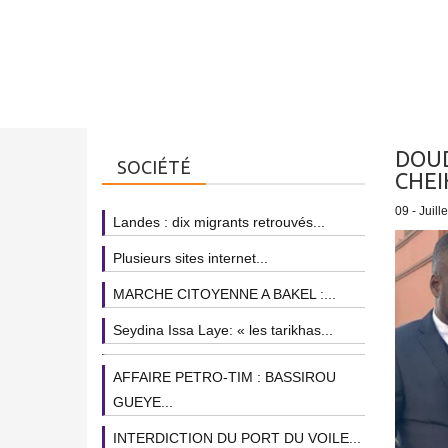
DOUD
SOCIÉTÉ
CHEI
09 - Juill
Landes : dix migrants retrouvés...
Plusieurs sites internet...
MARCHE CITOYENNE A BAKEL :...
Seydina Issa Laye: « les tarikhas...
AFFAIRE PETRO-TIM : BASSIROU
GUEYE...
INTERDICTION DU PORT DU VOILE...