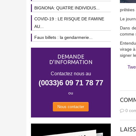
BIGNONA: QUATRE INDIVIDUS...
prêtées 
COVID-19 : LE RISQUE DE FAMINE
Le journ
AU...
Dans des
comme se
Faux billets : la gendarmerie...
Entendu 
virage à
signer l
DEMANDE
D'INFORMATION
Twe
Contactez nous au
(0033)6 09 71 78 77
ou
COMM
Nous contacter
0 com
LAIS