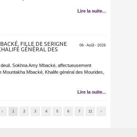
Lire la suite...
BACKÉ, FILLE DE SERIGNE
06 - Août - 2026
HALIFE GÉNÉRAL DES
 deuil. Sokhna Amy Mbacké, affectueusement
ne Mountakha Mbacké, Khalife général des Mourides,
Lire la suite...
1
2
3
4
5
6
7
11