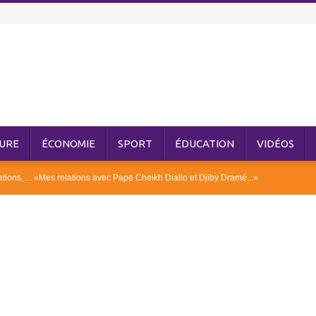
URE
ÉCONOMIE
SPORT
ÉDUCATION
VIDÉOS
ions, ... «Mes relations avec Pape Cheikh Diallo et Djiby Dramé...»