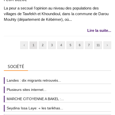
La peur a secoué l'opinion au niveau des populations des
villages de Tawfekh et Khoundioul, dans la commune de Darou
Mouhty (département de Kébémer), où...
Lire la suite...
1
2
3
4
5
6
7
11
SOCIÉTÉ
Landes : dix migrants retrouvés...
Plusieurs sites internet...
MARCHE CITOYENNE A BAKEL :...
Seydina Issa Laye: « les tarikhas...