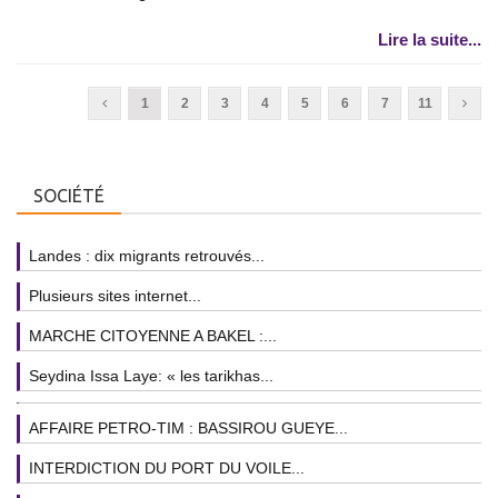
Lire la suite...
1
2
3
4
5
6
7
11
SOCIÉTÉ
Landes : dix migrants retrouvés...
Plusieurs sites internet...
MARCHE CITOYENNE A BAKEL :...
Seydina Issa Laye: « les tarikhas...
AFFAIRE PETRO-TIM : BASSIROU GUEYE...
INTERDICTION DU PORT DU VOILE...