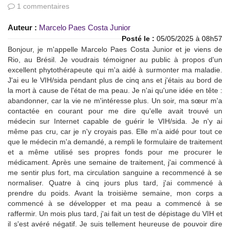
1 commentaires
Auteur :
Marcelo Paes Costa Junior
Posté le :
05/05/2025 à 08h57
Bonjour, je m'appelle Marcelo Paes Costa Junior et je viens de
Rio, au Brésil. Je voudrais témoigner au public à propos d'un
excellent phytothérapeute qui m'a aidé à surmonter ma maladie.
J'ai eu le VIH/sida pendant plus de cinq ans et j'étais au bord de
la mort à cause de l'état de ma peau. Je n'ai qu'une idée en tête :
abandonner, car la vie ne m'intéresse plus. Un soir, ma sœur m'a
contactée en courant pour me dire qu'elle avait trouvé un
médecin sur Internet capable de guérir le VIH/sida. Je n'y ai
même pas cru, car je n'y croyais pas. Elle m'a aidé pour tout ce
que le médecin m'a demandé, a rempli le formulaire de traitement
et a même utilisé ses propres fonds pour me procurer le
médicament. Après une semaine de traitement, j'ai commencé à
me sentir plus fort, ma circulation sanguine a recommencé à se
normaliser. Quatre à cinq jours plus tard, j'ai commencé à
prendre du poids. Avant la troisième semaine, mon corps a
commencé à se développer et ma peau a commencé à se
raffermir. Un mois plus tard, j'ai fait un test de dépistage du VIH et
il s'est avéré négatif. Je suis tellement heureuse de pouvoir dire