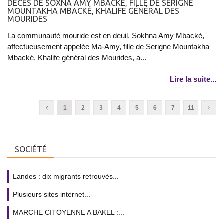
DÉCÈS DE SOXNA AMY MBACKÉ, FILLE DE SERIGNE
MOUNTAKHA MBACKÉ, KHALIFE GÉNÉRAL DES
MOURIDES
La communauté mouride est en deuil. Sokhna Amy Mbacké,
affectueusement appelée Ma-Amy, fille de Serigne Mountakha
Mbacké, Khalife général des Mourides, a...
Lire la suite...
1
2
3
4
5
6
7
11
SOCIÉTÉ
Landes : dix migrants retrouvés...
Plusieurs sites internet...
MARCHE CITOYENNE A BAKEL :...