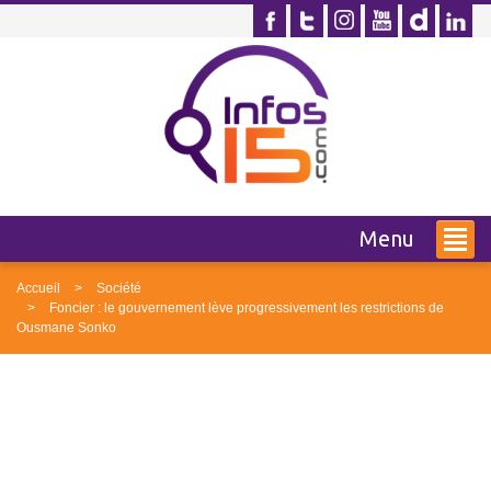
Menu
Accueil
Société
Foncier : le gouvernement lève progressivement les restrictions de
Ousmane Sonko