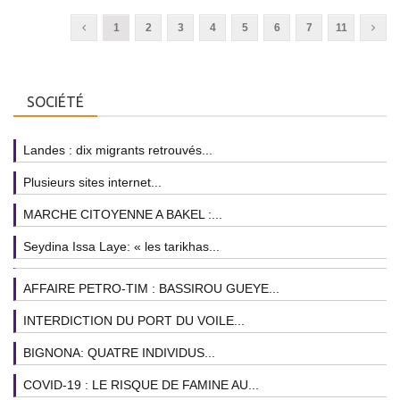
1
2
3
4
5
6
7
11
SOCIÉTÉ
Landes : dix migrants retrouvés...
Plusieurs sites internet...
MARCHE CITOYENNE A BAKEL :...
Seydina Issa Laye: « les tarikhas...
AFFAIRE PETRO-TIM : BASSIROU GUEYE...
INTERDICTION DU PORT DU VOILE...
BIGNONA: QUATRE INDIVIDUS...
COVID-19 : LE RISQUE DE FAMINE AU...