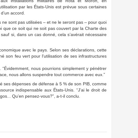
 aux installations militaires de Rota et Morón, en
utilisation par les États-Unis est prévue sous certaines
 d’un accord.
es ne sont pas utilisées – et ne le seront pas – pour quoi
oi que ce soit qui ne soit pas couvert par la Charte des
 sauf si, dans un cas donné, cela s’avérait nécessaire
économique avec le pays. Selon ses déclarations, cette
 son feu vert pour l'utilisation de ses infrastructures
nt. “Évidemment, nous pourrions simplement y pénétrer
 place, nous allons suspendre tout commerce avec eux.”
orté ses dépenses de défense à 5 % de son PIB, comme
source indispensable aux États-Unis. “J’ai le droit de
os... Qu’en pensez-vous?”, a-t-il conclu.