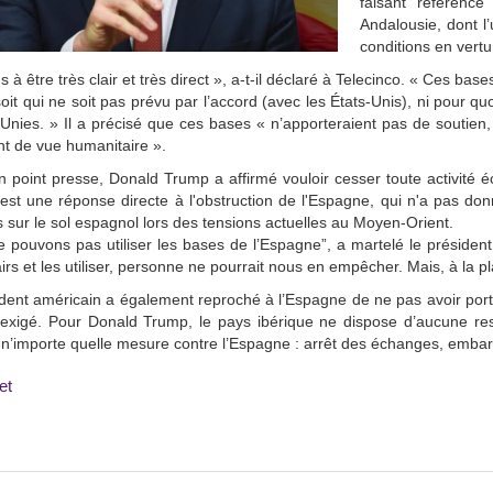
faisant référence
Andalousie, dont l’
conditions en vertu
ns à être très clair et très direct », a-t-il déclaré à Telecinco. « Ces bas
oit qui ne soit pas prévu par l’accord (avec les États-Unis), ni pour qu
Unies. » Il a précisé que ces bases « n’apporteraient pas de soutien,
nt de vue humanitaire ».
n point presse, Donald Trump a affirmé vouloir cesser toute activité 
st une réponse directe à l'obstruction de l'Espagne, qui n'a pas donné
es sur le sol espagnol lors des tensions actuelles au Moyen-Orient.
 pouvons pas utiliser les bases de l’Espagne”, a martelé le préside
airs et les utiliser, personne ne pourrait nous en empêcher. Mais, à la
ident américain a également reproché à l’Espagne de ne pas avoir p
it exigé. Pour Donald Trump, le pays ibérique ne dispose d’aucune res
n’importe quelle mesure contre l’Espagne : arrêt des échanges, embarg
et