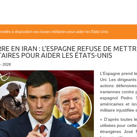
mettre à disposition ses bases militaires pour aider les États-Unis
RE EN IRAN : L’ESPAGNE REFUSE DE METTR
TAIRES POUR AIDER LES ÉTATS-UNIS
 - 2026
L’Espagne prend le
Uni. Les dirigeant
actions défensive
iraniennes contre 
espagnol Pedro 
américaines et isra
militaire injustifié
« D’après toutes l
utilisées pour cette
étrangères José M