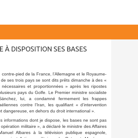
E À DISPOSITION SES BASES
 contre-pied de la France, l’Allemagne et le Royaume-
s de ses trois pays se sont dits prêts dimanche à des «
s nécessaires et proportionnées » après les ripostes
plusieurs pays du Golfe. Le Premier ministre socialiste
Sánchez, lui, a condamné fermement les frappes
éliennes contre l’Iran, les qualifiant « d’intervention
e et dangereuse, en dehors du droit international ».
es informations dont je dispose, les bases ne sont pas
 opération militaire », a déclaré le ministre des Affaires
anuel Albares à la télévision publique espagnole,