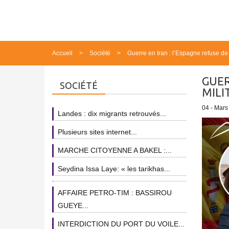
Accueil
Société
Guerre en Iran : l’Espagne refuse de 
GUER
SOCIÉTÉ
MILI
04 - Mars
Landes : dix migrants retrouvés...
Plusieurs sites internet...
MARCHE CITOYENNE A BAKEL :...
Seydina Issa Laye: « les tarikhas...
AFFAIRE PETRO-TIM : BASSIROU
GUEYE...
INTERDICTION DU PORT DU VOILE...