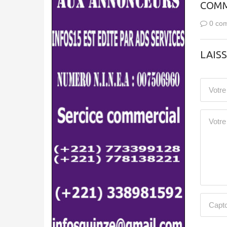
COMM
0 com
LAIS