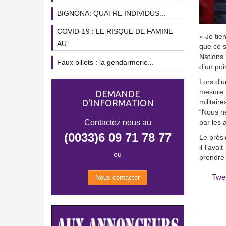
BIGNONA: QUATRE INDIVIDUS...
COVID-19 : LE RISQUE DE FAMINE
« Je tie
AU...
que ce s
Nations 
Faux billets : la gendarmerie...
d’un poi
Lors d'u
mesure e
DEMANDE
D'INFORMATION
militair
“Nous ne
Contactez nous au
par les 
(0033)6 09 71 78 77
Le prés
il l’ava
ou
prendre 
Twe
Nous contacter