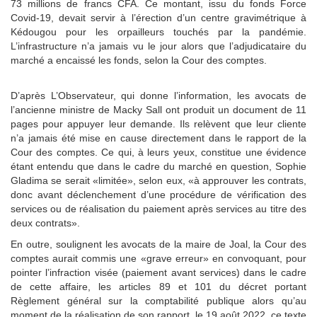
73 millions de francs CFA. Ce montant, issu du fonds Force
Covid-19, devait servir à l’érection d’un centre gravimétrique à
Kédougou pour les orpailleurs touchés par la pandémie.
L’infrastructure n’a jamais vu le jour alors que l’adjudicataire du
marché a encaissé les fonds, selon la Cour des comptes.
D’après L’Observateur, qui donne l’information, les avocats de
l’ancienne ministre de Macky Sall ont produit un document de 11
pages pour appuyer leur demande. Ils relèvent que leur cliente
n’a jamais été mise en cause directement dans le rapport de la
Cour des comptes. Ce qui, à leurs yeux, constitue une évidence
étant entendu que dans le cadre du marché en question, Sophie
Gladima se serait «limitée», selon eux, «à approuver les contrats,
donc avant déclenchement d’une procédure de vérification des
services ou de réalisation du paiement après services au titre des
deux contrats».
En outre, soulignent les avocats de la maire de Joal, la Cour des
comptes aurait commis une «grave erreur» en convoquant, pour
pointer l’infraction visée (paiement avant services) dans le cadre
de cette affaire, les articles 89 et 101 du décret portant
Règlement général sur la comptabilité publique alors qu’au
moment de la réalisation de son rapport, le 19 août 2022, ce texte