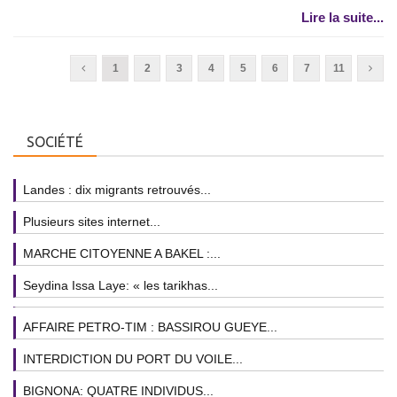
Lire la suite...
1
2
3
4
5
6
7
11
SOCIÉTÉ
Landes : dix migrants retrouvés...
Plusieurs sites internet...
MARCHE CITOYENNE A BAKEL :...
Seydina Issa Laye: « les tarikhas...
AFFAIRE PETRO-TIM : BASSIROU GUEYE...
INTERDICTION DU PORT DU VOILE...
BIGNONA: QUATRE INDIVIDUS...