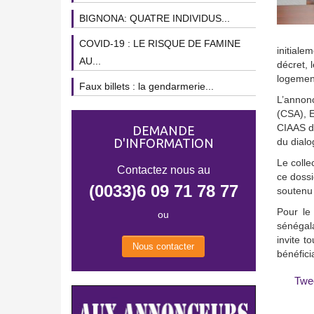
BIGNONA: QUATRE INDIVIDUS...
COVID-19 : LE RISQUE DE FAMINE
initiale
AU...
décret, 
logement
Faux billets : la gendarmerie...
L’annonc
(CSA), E
CIAAS di
DEMANDE
D'INFORMATION
du dialo
Le colle
Contactez nous au
ce dossi
(0033)6 09 71 78 77
soutenu 
Pour le 
ou
sénégal
invite t
Nous contacter
bénéfici
Twe