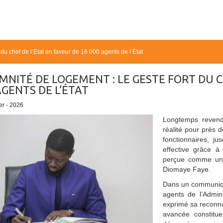
 du chef de l’Etat en faveur de 16 000 agents de l’État
MNITÉ DE LOGEMENT : LE GESTE FORT DU C
AGENTS DE L’ÉTAT
er - 2026
Longtemps revend
réalité pour près 
fonctionnaires, j
effective grâce à
perçue comme un g
Diomaye Faye.
Dans un communiqué 
agents de l’Admin
exprimé sa reconnai
avancée constitue