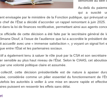
dénoncée au sein d
Au-delà du paiemen
qui a suscité un
ment envisagée par le ministère de la Fonction publique, qui prévoyait
le chef de l’État a décidé d’accorder un rappel remontant à juin 2025. 
 dans la loi de finances rectificative, permettant ainsi aux agents conc
e officielle de cette décision a été faite par le secrétaire général 
limane Diouf, à l’issue de l’audience que lui a accordée le président 
t accueillir avec une « immense satisfaction », y voyant un signal fort e
gue entre l’État et les partenaires sociaux.
ctif a également tenu à saluer le rôle joué par la CSA et son secrétair
er sensible au plus haut niveau de l’État. Selon le CIAAS, cet aboutisseme
par une volonté politique claire et assumée.
collectif, cette décision présidentielle est de nature à apaiser dur
aise, considérée comme un pilier essentiel du fonctionnement de l’
outefois les autorités à veiller à une mise en œuvre rapide et effec
aires puissent en ressentir les effets sans délai.
et