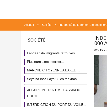
Accueil
Société
Indemnité de logement : le geste fort
INDE
SOCIÉTÉ
000 
02 - Févri
Landes : dix migrants retrouvés...
Plusieurs sites internet...
MARCHE CITOYENNE A BAKEL :...
Seydina Issa Laye: « les tarikhas...
AFFAIRE PETRO-TIM : BASSIROU
GUEYE...
INTERDICTION DU PORT DU VOILE...