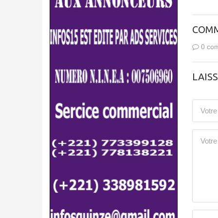
COMM
0 com
LAIS