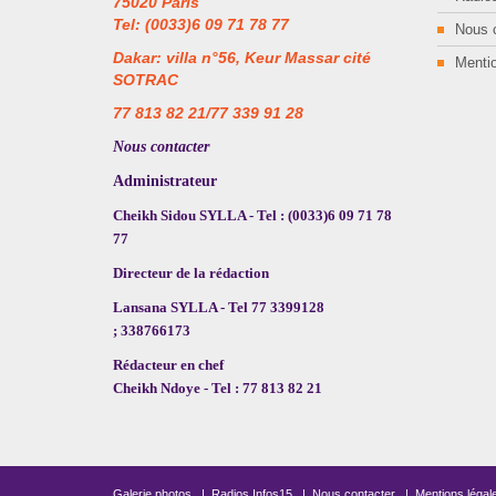
75020 Paris
Tel: (0033)6 09 71 78 77
Nous 
Dakar: villa n°56, Keur Massar cité
Mentio
SOTRAC
77 813 82 21/77 339 91 28
Nous contacter
Administrateur
Cheikh Sidou SYLLA - Tel : (0033)6 09 71 78
77
Directeur de la rédaction
Lansana SYLLA - Tel 77 3399128
; 338766173
Rédacteur en chef
Cheikh Ndoye - Tel : 77 813 82 21
Galerie photos
|
Radios Infos15
|
Nous contacter
|
Mentions légal