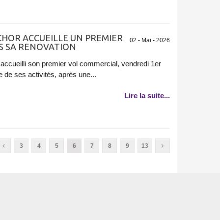
CHOR ACCUEILLE UN PREMIER
02 - Mai - 2026
S SA RENOVATION
 accueilli son premier vol commercial, vendredi 1er
e de ses activités, après une...
Lire la suite...
3
4
5
6
7
8
9
13