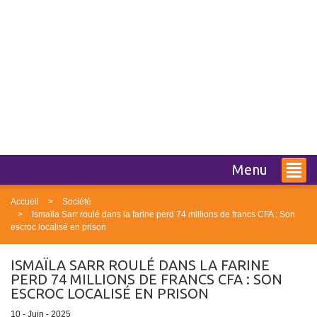
Menu
Accueil
Société
Ismaïla Sarr roulé dans la farine perd 74 millions de francs CFA : Son
escroc localisé en prison
ISMAÏLA SARR ROULÉ DANS LA FARINE
PERD 74 MILLIONS DE FRANCS CFA : SON
ESCROC LOCALISÉ EN PRISON
10 - Juin - 2025