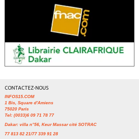
CONTACTEZ-NOUS
INFOS15.COM
1 Bis, Square d'Amiens
75020 Paris
Tel: (0033)6 09 71 78 77
Dakar: villa n°56, Keur Massar cité SOTRAC
77 813 82 21/77 339 91 28