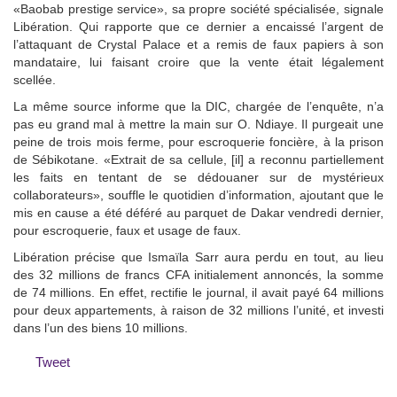
«Baobab prestige service», sa propre société spécialisée, signale
Libération. Qui rapporte que ce dernier a encaissé l’argent de
l’attaquant de Crystal Palace et a remis de faux papiers à son
mandataire, lui faisant croire que la vente était légalement
scellée.
La même source informe que la DIC, chargée de l’enquête, n’a
pas eu grand mal à mettre la main sur O. Ndiaye. Il purgeait une
peine de trois mois ferme, pour escroquerie foncière, à la prison
de Sébikotane. «Extrait de sa cellule, [il] a reconnu partiellement
les faits en tentant de se dédouaner sur de mystérieux
collaborateurs», souffle le quotidien d’information, ajoutant que le
mis en cause a été déféré au parquet de Dakar vendredi dernier,
pour escroquerie, faux et usage de faux.
Libération précise que Ismaïla Sarr aura perdu en tout, au lieu
des 32 millions de francs CFA initialement annoncés, la somme
de 74 millions. En effet, rectifie le journal, il avait payé 64 millions
pour deux appartements, à raison de 32 millions l’unité, et investi
dans l’un des biens 10 millions.
Tweet