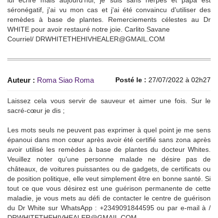
séronégatif, j'ai vu mon cas et j'ai été convaincu d'utiliser des
remèdes à base de plantes. Remerciements célestes au Dr
WHITE pour avoir restauré notre joie. Carlito Savane
Courriel/ DRWHITETHEHIVHEALER@GMAIL.COM
Auteur :
Roma Siao Roma
Posté le :
27/07/2022 à 02h27
Laissez cela vous servir de sauveur et aimer une fois. Sur le
sacré-cœur je dis ;
Les mots seuls ne peuvent pas exprimer à quel point je me sens
épanoui dans mon cœur après avoir été certifié sans zona après
avoir utilisé les remèdes à base de plantes du docteur Whites.
Veuillez noter qu'une personne malade ne désire pas de
châteaux, de voitures puissantes ou de gadgets, de certificats ou
de position politique, elle veut simplement être en bonne santé. Si
tout ce que vous désirez est une guérison permanente de cette
maladie, je vous mets au défi de contacter le centre de guérison
du Dr White sur WhatsApp : +2349091844595 ou par e-mail à /
DRWHITETHEHIVHEALER@GMAIL.COM.