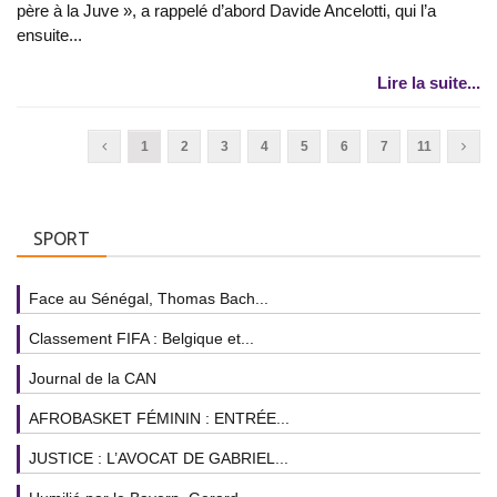
père à la Juve », a rappelé d’abord Davide Ancelotti, qui l’a
ensuite...
Lire la suite...
1
2
3
4
5
6
7
11
SPORT
Face au Sénégal, Thomas Bach...
Classement FIFA : Belgique et...
Journal de la CAN
AFROBASKET FÉMININ : ENTRÉE...
JUSTICE : L’AVOCAT DE GABRIEL...