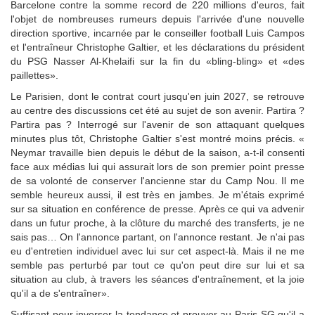
Barcelone contre la somme record de 220 millions d'euros, fait
l'objet de nombreuses rumeurs depuis l'arrivée d'une nouvelle
direction sportive, incarnée par le conseiller football Luis Campos
et l'entraîneur Christophe Galtier, et les déclarations du président
du PSG Nasser Al-Khelaifi sur la fin du «bling-bling» et «des
paillettes».
Le Parisien, dont le contrat court jusqu'en juin 2027, se retrouve
au centre des discussions cet été au sujet de son avenir. Partira ?
Partira pas ? Interrogé sur l'avenir de son attaquant quelques
minutes plus tôt, Christophe Galtier s'est montré moins précis. «
Neymar travaille bien depuis le début de la saison, a-t-il consenti
face aux médias lui qui assurait lors de son premier point presse
de sa volonté de conserver l'ancienne star du Camp Nou. Il me
semble heureux aussi, il est très en jambes. Je m'étais exprimé
sur sa situation en conférence de presse. Après ce qui va advenir
dans un futur proche, à la clôture du marché des transferts, je ne
sais pas… On l'annonce partant, on l'annonce restant. Je n'ai pas
eu d'entretien individuel avec lui sur cet aspect-là. Mais il ne me
semble pas perturbé par tout ce qu'on peut dire sur lui et sa
situation au club, à travers les séances d'entraînement, et la joie
qu'il a de s'entraîner».
Suffisant pour inverser la tendance et prouver au Paris SG qu'il a