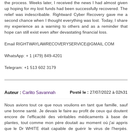
the process. Weeks later, I received the news I had almost given
up hoping for my lost funds had been successfully recovered. The
relief was indescribable. Rightward Cyber Recovery gave me a
second chance when I thought everything was lost. Today, I share
my experience as a warning to others and as a reminder that
hope can still exist even after devastating financial loss.
Email RIGHTWAYLAWRECOVERYSERVICE@GMAIL.COM
WhatsApp: + 1 (479) 849-4201
Telegram: ‪+1 513 602 3179
Auteur :
Carlito Savannah
Posté le :
27/07/2022 à 02h31
Nous avions tout ce que nous voulions en tant que famille, sauf
une bonne santé. Je devais le faire au profit de ceux qui doutent
encore de l'efficacité des véritables médicaments à base de
plantes, tout comme mon père doutait au moment où j'ai appris
que le Dr WHITE était capable de guérir le virus de l'herpès.