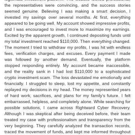
the representatives were convincing, and the success stories
seemed genuine. Believing I was making a smart decision, I
invested my savings over several months. At first, everything
appeared to be going well. My account showed impressive profits,
and I was encouraged to invest more to maximize my earnings.
Excited by the apparent growth, I continued depositing funds until
my total investment reached $110,000. Then everything changed.
The moment I tried to withdraw my profits, I was hit with endless
fees, verification charges, and excuses. Every payment I made
was followed by another demand. Eventually, the platform
stopped responding entirely. My account became inaccessible,
and the reality sank in I had lost $110,000 to a sophisticated
crypto investment scam. The loss devastated me emotionally and
financially. I struggled to sleep, lost my appetite, and constantly
replayed my decisions in my head. The money represented years
of hard work, sacrifices, and plans for my family’s future. I felt
embarrassed, helpless, and completely alone. While searching for
possible solutions, I came across Rightward Cyber Recovery.
Although I was skeptical after being deceived before, their team
treated my case with professionalism and transparency from the
very beginning. They carefully analyzed the transaction records,
traced the movement of funds, and kept me informed throughout