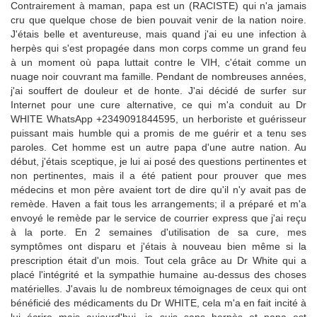
Contrairement à maman, papa est un (RACISTE) qui n'a jamais
cru que quelque chose de bien pouvait venir de la nation noire.
J'étais belle et aventureuse, mais quand j'ai eu une infection à
herpès qui s'est propagée dans mon corps comme un grand feu
à un moment où papa luttait contre le VIH, c'était comme un
nuage noir couvrant ma famille. Pendant de nombreuses années,
j'ai souffert de douleur et de honte. J'ai décidé de surfer sur
Internet pour une cure alternative, ce qui m'a conduit au Dr
WHITE WhatsApp +2349091844595, un herboriste et guérisseur
puissant mais humble qui a promis de me guérir et a tenu ses
paroles. Cet homme est un autre papa d'une autre nation. Au
début, j'étais sceptique, je lui ai posé des questions pertinentes et
non pertinentes, mais il a été patient pour prouver que mes
médecins et mon père avaient tort de dire qu'il n'y avait pas de
remède. Haven a fait tous les arrangements; il a préparé et m'a
envoyé le remède par le service de courrier express que j'ai reçu
à la porte. En 2 semaines d'utilisation de sa cure, mes
symptômes ont disparu et j'étais à nouveau bien même si la
prescription était d'un mois. Tout cela grâce au Dr White qui a
placé l'intégrité et la sympathie humaine au-dessus des choses
matérielles. J'avais lu de nombreux témoignages de ceux qui ont
bénéficié des médicaments du Dr WHITE, cela m'a en fait incité à
lui écrire mais aujourd'hui, je suis sans herpès et papa est