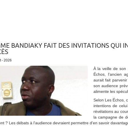
ME BANDIAKY FAIT DES INVITATIONS QUI I
CÈS
et - 2026
À la veille de son
Échos, l'ancien a
aurait fait parveni
son audience prévue
alimente les spécula
Selon Les Échos, ce
intentions de celu
révélations au cou
la campagne de dén
t ? Les débats à l'audience devraient permettre d'en savoir davantag