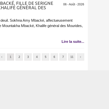
BACKÉ, FILLE DE SERIGNE
06 - Août - 2026
HALIFE GÉNÉRAL DES
 deuil. Sokhna Amy Mbacké, affectueusement
ne Mountakha Mbacké, Khalife général des Mourides,
Lire la suite...
1
2
3
4
5
6
7
11