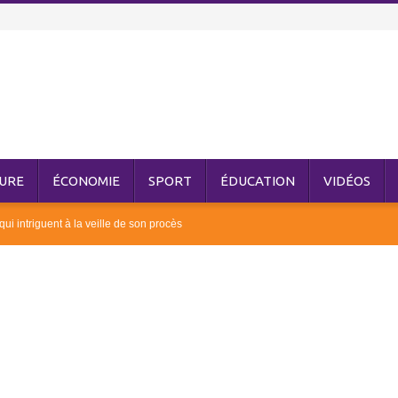
URE
ÉCONOMIE
SPORT
ÉDUCATION
VIDÉOS
qui intriguent à la veille de son procès