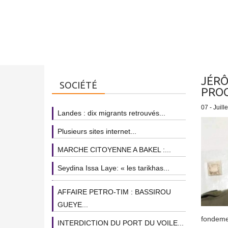
JÉRÔ
SOCIÉTÉ
PRO
07 - Juill
Landes : dix migrants retrouvés...
Plusieurs sites internet...
MARCHE CITOYENNE A BAKEL :...
Seydina Issa Laye: « les tarikhas...
AFFAIRE PETRO-TIM : BASSIROU
GUEYE...
fondemen
INTERDICTION DU PORT DU VOILE...