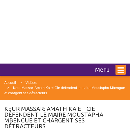
Menu
Accueil
Vidéos
Keur Massar: Amath Ka et Cie défendent le maire Moustapha Mbengue
et chargent ses détracteurs
KEUR MASSAR: AMATH KA ET CIE
DÉFENDENT LE MAIRE MOUSTAPHA
MBENGUE ET CHARGENT SES
DÉTRACTEURS