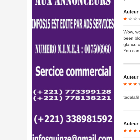
Auteur 
Wow, wo
been blo
glance o
You can
Auteur 
tadalafi
Auteur 