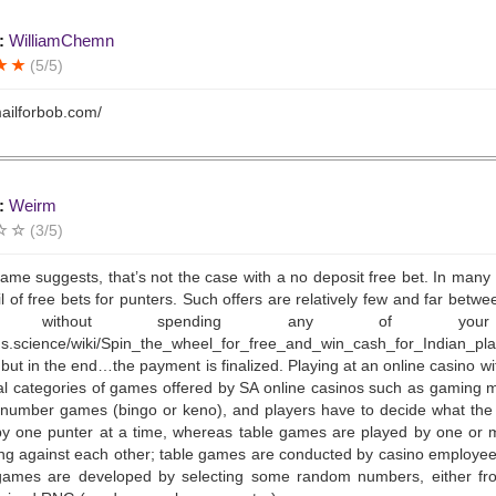
:
WilliamChemn
(5/5)
mailforbob.com/
:
Weirm
(3/5)
ame suggests, that’s not the case with a no deposit free bet. In many 
il of free bets for punters. Such offers are relatively few and far bet
it without spending any of your own
s.science/wiki/Spin_the_wheel_for_free_and_win_cash_for_Indian_p
 but in the end…the payment is finalized. Playing at an online casino w
l categories of games offered by SA online casinos such as gaming ma
number games (bingo or keno), and players have to decide what the 
by one punter at a time, whereas table games are played by one or 
ng against each other; table games are conducted by casino employee
games are developed by selecting some random numbers, either fro