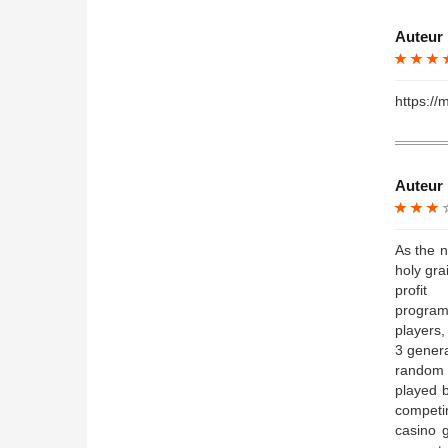
Auteur 
https://
Auteur 
As the n
holy gra
prof
program
players,
3 genera
random 
played 
competi
casino 