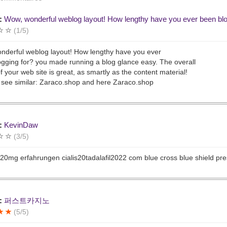
:
Wow, wonderful weblog layout! How lengthy have you ever been blo
(1/5)
nderful weblog layout! How lengthy have you ever
gging for? you made running a blog glance easy. The overall
f your web site is great, as smartly as the content material!
 see similar: Zaraco.shop and here Zaraco.shop
:
KevinDaw
(3/5)
l 20mg erfahrungen cialis20tadalafil2022 com blue cross blue shield pre
:
퍼스트카지노
(5/5)