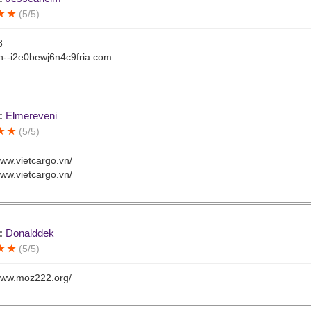
(5/5)
8
xn--i2e0bewj6n4c9fria.com
:
Elmereveni
(5/5)
www.vietcargo.vn/
www.vietcargo.vn/
:
Donalddek
(5/5)
/www.moz222.org/