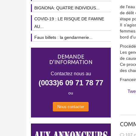
de l'eau
BIGNONA: QUATRE INDIVIDUS...
de délit
COVID-19 : LE RISQUE DE FAMINE
étape po
Il s'agi
AU...
femmes d
bord d'u
Faux billets : la gendarmerie...
Procédé
Les gend
DEMANDE
de cause
D'INFORMATION
Ce procé
des chau
Contactez nous au
Francei
(0033)6 09 71 78 77
Twe
ou
Nous contacter
COMM
107 c