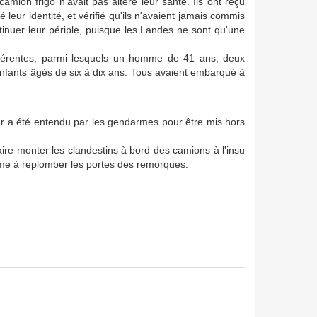
amion frigo n'avait pas altéré leur santé. Ils ont reçu
 leur identité, et vérifié qu'ils n'avaient jamais commis
ontinuer leur périple, puisque les Landes ne sont qu'une
 différentes, parmi lesquels un homme de 41 ans, deux
enfants âgés de six à dix ans. Tous avaient embarqué à
r a été entendu par les gendarmes pour être mis hors
faire monter les clandestins à bord des camions à l'insu
même à replomber les portes des remorques.