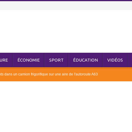
URE
ÉCONOMIE
SPORT
ÉDUCATION
VIDÉOS
ts dans un camion frigorifique sur une aire de l'autoroute A63