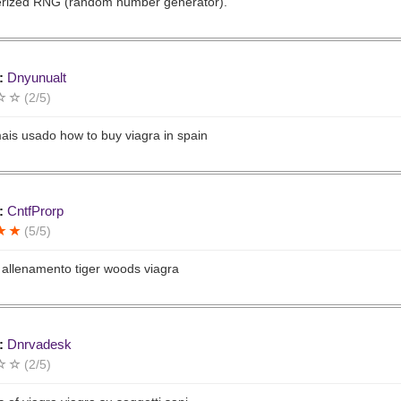
rized RNG (random number generator).
:
Dnyunualt
(2/5)
ais usado how to buy viagra in spain
:
CntfProrp
(5/5)
 allenamento tiger woods viagra
:
Dnrvadesk
(2/5)