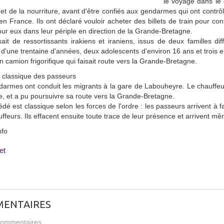
le voyage dans le c
 et de la nourriture, avant d'être confiés aux gendarmes qui ont contrôlé
 en France. Ils ont déclaré vouloir acheter des billets de train pour c
ur eux dans leur périple en direction de la Grande-Bretagne.
ssait de ressortissants irakiens et iraniens, issus de deux familles
'une trentaine d'années, deux adolescents d'environ 16 ans et trois 
n camion frigorifique qui faisait route vers la Grande-Bretagne.
 classique des passeurs
armes ont conduit les migrants à la gare de Labouheyre. Le chauffeu
, et a pu poursuivre sa route vers la Grande-Bretagne.
dé est classique selon les forces de l'ordre : les passeurs arrivent à 
ffeurs. Ils effacent ensuite toute trace de leur présence et arrivent 
nfo
et
ENTAIRES
ommentaires