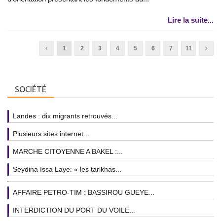
Lire la suite...
1
2
3
4
5
6
7
11
SOCIÉTÉ
Landes : dix migrants retrouvés...
Plusieurs sites internet...
MARCHE CITOYENNE A BAKEL :...
Seydina Issa Laye: « les tarikhas...
AFFAIRE PETRO-TIM : BASSIROU GUEYE...
INTERDICTION DU PORT DU VOILE...