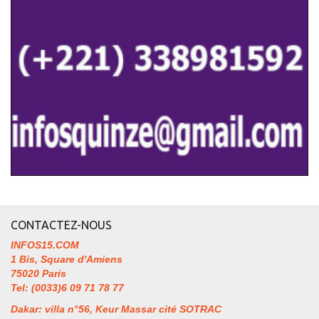
CONTACTEZ-NOUS
INFOS15.COM
1 Bis, Square d'Amiens
75020 Paris
Tel: (0033)6 09 71 78 77
Dakar: villa n°56, Keur Massar cité SOTRAC