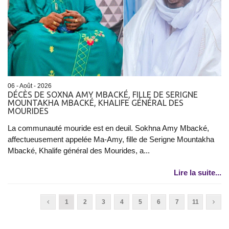
06 - Août - 2026
DÉCÈS DE SOXNA AMY MBACKÉ, FILLE DE SERIGNE
MOUNTAKHA MBACKÉ, KHALIFE GÉNÉRAL DES
MOURIDES
La communauté mouride est en deuil. Sokhna Amy Mbacké,
affectueusement appelée Ma-Amy, fille de Serigne Mountakha
Mbacké, Khalife général des Mourides, a...
Lire la suite...
1
2
3
4
5
6
7
11