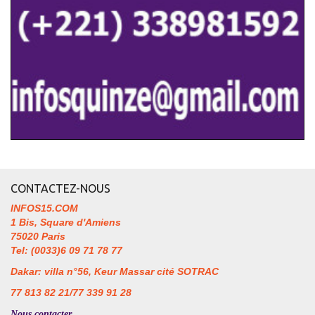
CONTACTEZ-NOUS
INFOS15.COM
1 Bis, Square d'Amiens
75020 Paris
Tel: (0033)6 09 71 78 77
Dakar: villa n°56, Keur Massar cité SOTRAC
77 813 82 21/77 339 91 28
Nous contacter