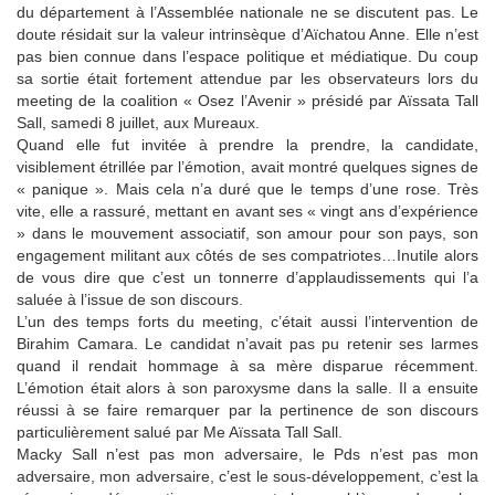
du département à l’Assemblée nationale ne se discutent pas. Le
doute résidait sur la valeur intrinsèque d’Aïchatou Anne. Elle n’est
pas bien connue dans l’espace politique et médiatique. Du coup
sa sortie était fortement attendue par les observateurs lors du
meeting de la coalition « Osez l’Avenir » présidé par Aïssata Tall
Sall, samedi 8 juillet, aux Mureaux.
Quand elle fut invitée à prendre la prendre, la candidate,
visiblement étrillée par l’émotion, avait montré quelques signes de
« panique ». Mais cela n’a duré que le temps d’une rose. Très
vite, elle a rassuré, mettant en avant ses « vingt ans d’expérience
» dans le mouvement associatif, son amour pour son pays, son
engagement militant aux côtés de ses compatriotes…Inutile alors
de vous dire que c’est un tonnerre d’applaudissements qui l’a
saluée à l’issue de son discours.
L’un des temps forts du meeting, c’était aussi l’intervention de
Birahim Camara. Le candidat n’avait pas pu retenir ses larmes
quand il rendait hommage à sa mère disparue récemment.
L’émotion était alors à son paroxysme dans la salle. Il a ensuite
réussi à se faire remarquer par la pertinence de son discours
particulièrement salué par Me Aïssata Tall Sall.
Macky Sall n’est pas mon adversaire, le Pds n’est pas mon
adversaire, mon adversaire, c’est le sous-développement, c’est la