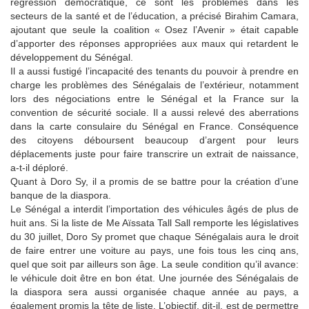
régression démocratique, ce sont les problèmes dans les
secteurs de la santé et de l’éducation, a précisé Birahim Camara,
ajoutant que seule la coalition « Osez l’Avenir » était capable
d’apporter des réponses appropriées aux maux qui retardent le
développement du Sénégal.
Il a aussi fustigé l’incapacité des tenants du pouvoir à prendre en
charge les problèmes des Sénégalais de l’extérieur, notamment
lors des négociations entre le Sénégal et la France sur la
convention de sécurité sociale. Il a aussi relevé des aberrations
dans la carte consulaire du Sénégal en France. Conséquence
des citoyens déboursent beaucoup d’argent pour leurs
déplacements juste pour faire transcrire un extrait de naissance,
a-t-il déploré.
Quant à Doro Sy, il a promis de se battre pour la création d’une
banque de la diaspora.
Le Sénégal a interdit l’importation des véhicules âgés de plus de
huit ans. Si la liste de Me Aïssata Tall Sall remporte les législatives
du 30 juillet, Doro Sy promet que chaque Sénégalais aura le droit
de faire entrer une voiture au pays, une fois tous les cinq ans,
quel que soit par ailleurs son âge. La seule condition qu’il avance:
le véhicule doit être en bon état. Une journée des Sénégalais de
la diaspora sera aussi organisée chaque année au pays, a
également promis la tête de liste. L’objectif, dit-il, est de permettre