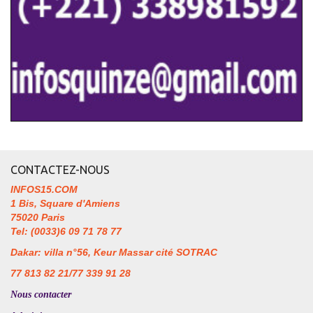
CONTACTEZ-NOUS
INFOS15.COM
1 Bis, Square d'Amiens
75020 Paris
Tel: (0033)6 09 71 78 77
Dakar: villa n°56, Keur Massar cité SOTRAC
77 813 82 21/77 339 91 28
Nous contacter