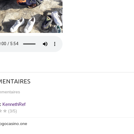
ENTAIRES
mentaires
:
KennethRef
(3/5)
gogocasino.one