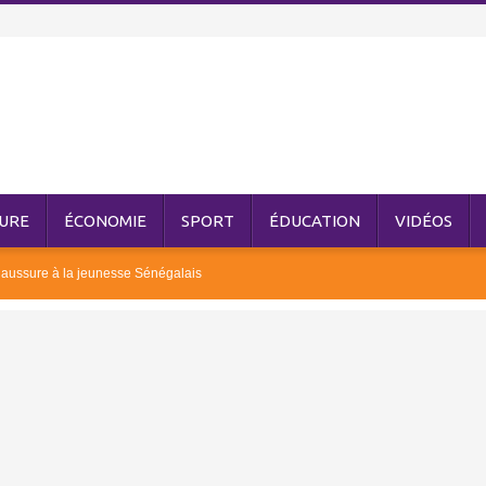
URE
ÉCONOMIE
SPORT
ÉDUCATION
VIDÉOS
aussure à la jeunesse Sénégalais