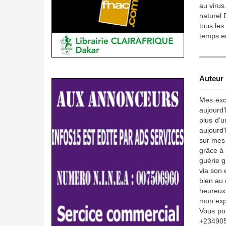
au virus
naturel
tous les
temps en
Auteur 
Mes excu
aujourd'
plus d'u
aujourd'
sur mes 
grâce à 
guérie g
via son 
bien au m
heureux 
mon expé
Vous po
+234905