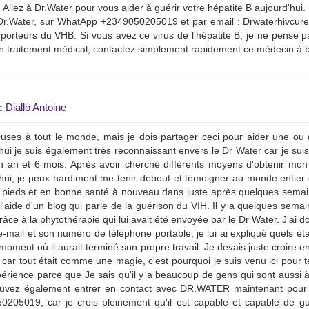
. Allez à Dr.Water pour vous aider à guérir votre hépatite B aujourd'h
 Dr.Water, sur WhatApp +2349050205019 et par email : Drwaterhivcur
 porteurs du VHB. Si vous avez ce virus de l'hépatite B, je ne pense pa
 traitement médical, contactez simplement rapidement ce médecin à b
:
Diallo Antoine
ses à tout le monde, mais je dois partager ceci pour aider une ou d
hui je suis également très reconnaissant envers le Dr Water car je sui
n an et 6 mois. Après avoir cherché différents moyens d'obtenir mon 
hui, je peux hardiment me tenir debout et témoigner au monde entier q
pieds et en bonne santé à nouveau dans juste après quelques semaine
l'aide d'un blog qui parle de la guérison du VIH. Il y a quelques sema
râce à la phytothérapie qui lui avait été envoyée par le Dr Water. J'a
e-mail et son numéro de téléphone portable, je lui ai expliqué quels éta
oment où il aurait terminé son propre travail. Je devais juste croire en lu
car tout était comme une magie, c'est pourquoi je suis venu ici pour
rience parce que Je sais qu'il y a beaucoup de gens qui sont aussi à
uvez également entrer en contact avec DR.WATER maintenant pour o
0205019, car je crois pleinement qu'il est capable et capable de gu