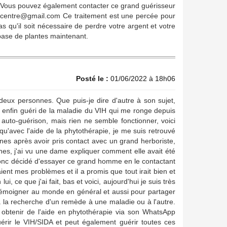
ui. Vous pouvez également contacter ce grand guérisseur
ecentre@gmail.com Ce traitement est une percée pour
s qu'il soit nécessaire de perdre votre argent et votre
ase de plantes maintenant.
Posté le :
01/06/2022 à 18h06
eux personnes. Que puis-je dire d'autre à son sujet,
s enfin guéri de la maladie du VIH qui me ronge depuis
auto-guérison, mais rien ne semble fonctionner, voici
u'avec l'aide de la phytothérapie, je me suis retrouvé
s après avoir pris contact avec un grand herboriste,
ines, j'ai vu une dame expliquer comment elle avait été
i donc décidé d'essayer ce grand homme en le contactant
ient mes problèmes et il a promis que tout irait bien et
i, ce que j'ai fait, bas et voici, aujourd'hui je suis très
 témoigner au monde en général et aussi pour partager
 la recherche d'un remède à une maladie ou à l'autre.
btenir de l'aide en phytothérapie via son WhatsApp
érir le VIH/SIDA et peut également guérir toutes ces