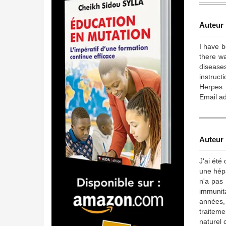
Auteur 
I have b
there wa
diseases
instruct
Herpes. 
Email a
Auteur 
J'ai été
une hépa
n'a pas 
immunita
années, 
traiteme
naturel 