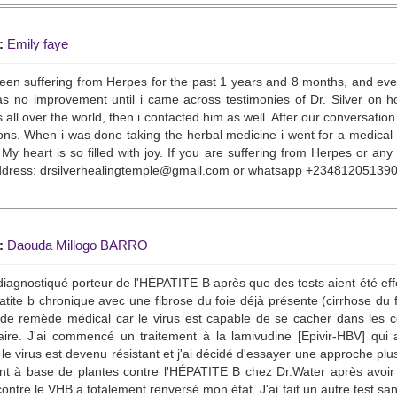
:
Emily faye
een suffering from Herpes for the past 1 years and 8 months, and ever
s no improvement until i came across testimonies of Dr. Silver on h
 all over the world, then i contacted him as well. After our conversatio
ions. When i was done taking the herbal medicine i went for a medica
My heart is so filled with joy. If you are suffering from Herpes or any
ddress: drsilverhealingtemple@gmail.com or whatsapp +23481205139
:
Daouda Millogo BARRO
 diagnostiqué porteur de l'HÉPATITE B après que des tests aient été ef
tite b chronique avec une fibrose du foie déjà présente (cirrhose du f
de remède médical car le virus est capable de se cacher dans les ce
ire. J'ai commencé un traitement à la lamivudine [Epivir-HBV] qui a
le virus est devenu résistant et j'ai décidé d'essayer une approche plu
nt à base de plantes contre l'HÉPATITE B chez Dr.Water après avoir 
contre le VHB a totalement renversé mon état. J'ai fait un autre test san