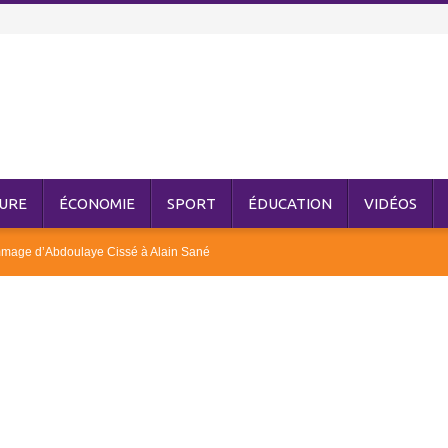
URE
ÉCONOMIE
SPORT
ÉDUCATION
VIDÉOS
mmage d’Abdoulaye Cissé à Alain Sané