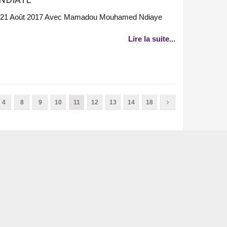
i 21 Août 2017 Avec Mamadou Mouhamed Ndiaye
Lire la suite...
4
8
9
10
11
12
13
14
18