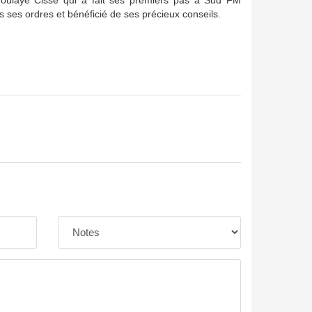
oulaye Cissé qui a fait ses premiers pas à Sud FM
s ses ordres et bénéficié de ses précieux conseils.