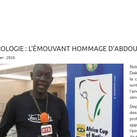
OLOGIE : L’ÉMOUVANT HOMMAGE D’ABDOUL
ier - 2016
Not
Dak
la 
sur
l’a
sén
Dep
de
pro
app
l’é