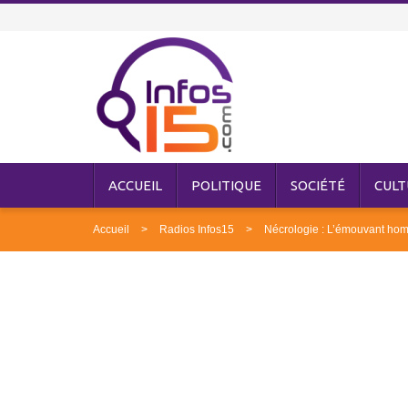
ACCUEIL
POLITIQUE
SOCIÉTÉ
CULT
Accueil
Radios Infos15
Nécrologie : L’émouvant ho