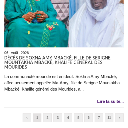
06 - Août - 2026
DÉCÈS DE SOXNA AMY MBACKÉ, FILLE DE SERIGNE
MOUNTAKHA MBACKÉ, KHALIFE GÉNÉRAL DES
MOURIDES
La communauté mouride est en deuil. Sokhna Amy Mbacké,
affectueusement appelée Ma-Amy, fille de Serigne Mountakha
Mbacké, Khalife général des Mourides, a...
Lire la suite...
1
2
3
4
5
6
7
11