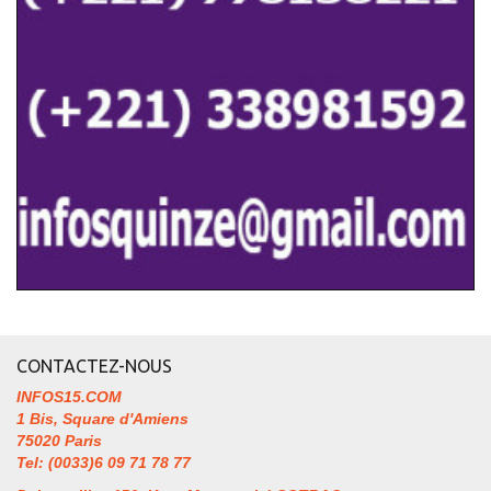
CONTACTEZ-NOUS
INFOS15.COM
1 Bis, Square d'Amiens
75020 Paris
Tel: (0033)6 09 71 78 77