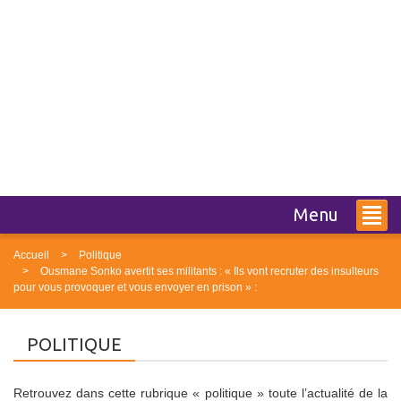
Menu
Accueil
Politique
Ousmane Sonko avertit ses militants : « Ils vont recruter des insulteurs
pour vous provoquer et vous envoyer en prison » :
POLITIQUE
Retrouvez dans cette rubrique « politique » toute l’actualité de la