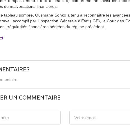
leur temps à mettre tout à néant », compromettant ainsi les effort
 de malversations financières.
e tableau sombre, Ousmane Sonko a tenu à reconnaître les avancées enr
 travail accompli par l’Inspection Générale d’État (IGE), la Cour des
es irrégularités financières héritées du régime précédent.
et
ENTAIRES
mentaire
SER UN COMMENTAIRE