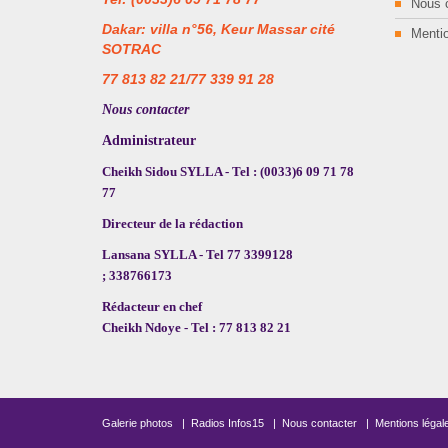
Nous 
Dakar: villa n°56, Keur Massar cité
Mentio
SOTRAC
77 813 82 21/77 339 91 28
Nous contacter
Administrateur
Cheikh Sidou SYLLA - Tel : (0033)6 09 71 78
77
Directeur de la rédaction
Lansana SYLLA - Tel 77 3399128
; 338766173
Rédacteur en chef
Cheikh Ndoye - Tel : 77 813 82 21
Galerie photos
|
Radios Infos15
|
Nous contacter
|
Mentions légal