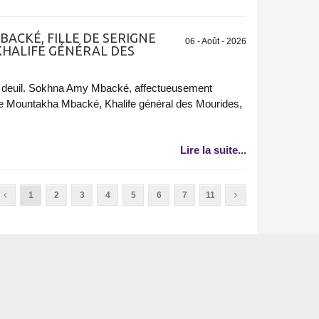
BACKÉ, FILLE DE SERIGNE
06 - Août - 2026
HALIFE GÉNÉRAL DES
 deuil. Sokhna Amy Mbacké, affectueusement
ne Mountakha Mbacké, Khalife général des Mourides,
Lire la suite...
1
2
3
4
5
6
7
11