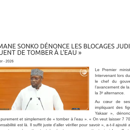
ANE SONKO DÉNONCE LES BLOCAGES JUDICI
UENT DE TOMBER À L’EAU »
er - 2026
Le Premier minis
Intervenant lors d
le chef du gouv
l’avancement de la
la 3ᵉ alternance.
Au cœur de ses i
impliquant des fi
Yakaar », dénon
 purement et simplement de « tomber à l’eau ». « On veut laisser 7 700
nsabilité est là. Il suffit juste d'aller vérifier pour savoir », a-t-il ajo