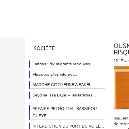
OUSM
SOCIÉTÉ
RISQ
25 - Févri
Landes : dix migrants retrouvés...
Plusieurs sites internet...
MARCHE CITOYENNE A BAKEL :...
Seydina Issa Laye: « les tarikhas...
AFFAIRE PETRO-TIM : BASSIROU
GUEYE...
risquent
de respo
INTERDICTION DU PORT DU VOILE...