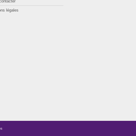
contacter
ns légales
es