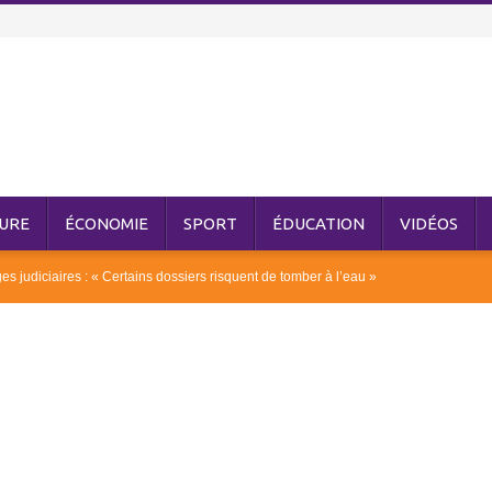
URE
ÉCONOMIE
SPORT
ÉDUCATION
VIDÉOS
judiciaires : « Certains dossiers risquent de tomber à l’eau »