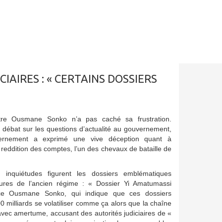
AIRES : « CERTAINS DOSSIERS
tre Ousmane Sonko n’a pas caché sa frustration.
u débat sur les questions d’actualité au gouvernement,
ernement a exprimé une vive déception quant à
 reddition des comptes, l’un des chevaux de bataille de
nquiétudes figurent les dossiers emblématiques
gures de l’ancien régime : « Dossier Yi Amatumassi
ce Ousmane Sonko, qui indique que ces dossiers
 milliards se volatiliser comme ça alors que la chaîne
uté avec amertume, accusant des autorités judiciaires de «