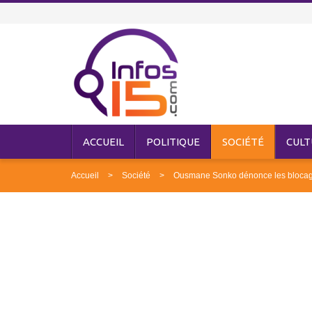
ACCUEIL
POLITIQUE
SOCIÉTÉ
CULT
Accueil
Société
Ousmane Sonko dénonce les blocages 