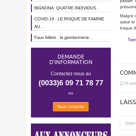
passer 
présumés
BIGNONA: QUATRE INDIVIDUS...
Malgré c
COVID-19 : LE RISQUE DE FAMINE
salué le
AU...
traque d
Faux billets : la gendarmerie...
Twe
DEMANDE
D'INFORMATION
COMM
Contactez nous au
(0033)6 09 71 78 77
0 com
ou
LAIS
Nous contacter