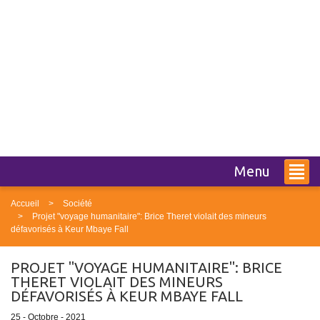
Menu
Accueil
Société
Projet "voyage humanitaire": Brice Theret violait des mineurs
défavorisés à Keur Mbaye Fall
PROJET "VOYAGE HUMANITAIRE": BRICE
THERET VIOLAIT DES MINEURS
DÉFAVORISÉS À KEUR MBAYE FALL
25 - Octobre - 2021